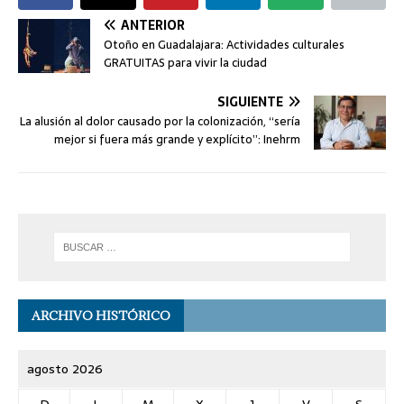
ANTERIOR
Otoño en Guadalajara: Actividades culturales
GRATUITAS para vivir la ciudad
SIGUIENTE
La alusión al dolor causado por la colonización, “sería
mejor si fuera más grande y explícito”: Inehrm
ARCHIVO HISTÓRICO
agosto 2026
D
L
M
X
J
V
S