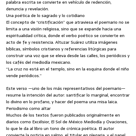
palabra escrita se convierte en vehículo de redención,
denuncia y revelación.
Una poética de lo sagrado y lo cotidiano
El concepto de “cristificación” que atraviesa el poemario no se
limita a una visión religiosa, sino que se expande hacia una
espiritualidad crítica, donde el verbo poético se convierte en
acto de fe y resistencia. Altuzar Suárez utiliza imágenes
bíblicas, símbolos cristianos y referencias litúrgicas para
construir una voz que se eleva desde las calles, los periódicos y
los cafés del mediodía mexicano.
“La cruz no está en el templo, sino en la esquina donde el niño
vende periódicos.”
Este verso —uno de los más representativos del poemario—
resume la intención del autor: santificar lo marginal, encontrar
lo divino en lo profano, y hacer del poema una misa laica.
Periodismo como altar
Muchos de los textos fueron publicados originalmente en
diarios como Excélsior, El Sol de México Mediodía y Ovaciones,
lo que le da al libro un tono de crónica poética. El autor
convierte la noticia en salmo, el titular en plegaria, y el papel