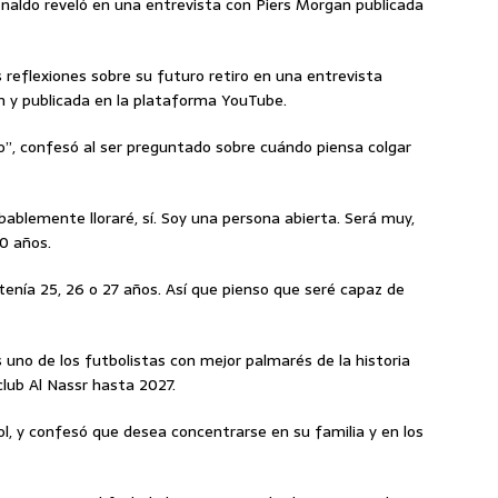
onaldo reveló en una entrevista con Piers Morgan publicada
s reflexiones sobre su futuro retiro en una entrevista
n y publicada en la plataforma YouTube.
o”, confesó al ser preguntado sobre cuándo piensa colgar
obablemente lloraré, sí. Soy una persona abierta. Será muy,
40 años.
tenía 25, 26 o 27 años. Así que pienso que seré capaz de
s uno de los futbolistas con mejor palmarés de la historia
lub Al Nassr hasta 2027.
bol, y confesó que desea concentrarse en su familia y en los