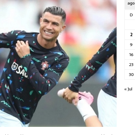
ago
D
2
9
16
23
30
« Jul