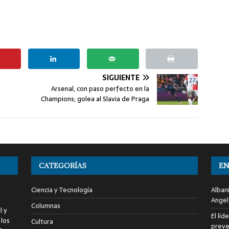
SIGUIENTE
Arsenal, con paso perfecto en la
Champions; golea al Slavia de Praga
CATEGORÍAS
EN
Ciencia y Tecnología
Alban
Angel
Columnas
l y
El líd
 los
Cultura
preve