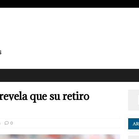
evela que su retiro
s
0
AR