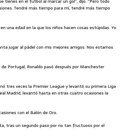
 tienes en el futbol al marcar un gol”, dijo. “Pero todo
pasiones. Tendré más tiempo para mí, tendré más tiempo
á en una edad en la que los niños hacen cosas estúpidas. Yo
anta jugar al pádel con mis mejores amigos. Nos estamos
ing de Portugal, Ronaldo pasó después por Manchester
anó tres veces la Premier League y levantó su primera Liga
al Madrid, levantó hasta en otras cuatro ocasiones la
ocasiones con el Balón de Oro.
ita, tras un segundo paso por no tan fructuoso por el