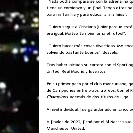
“Nada podrá compararse con la adrenalina que
tiene un comienzo y un final. Tengo otras 
para mi familia y para educar a mis hijos”.
“Quiero seguir a Cristiano Junior porque est
era igual. Mateo también ama el futbol”.
“Quiero hacer más cosas divertidas. Me enc
volviendo bastante buenos”, desveló.
Tras haber iniciado su carrera con el Sport
United, Real Madrid y Juventus.
En su primer paso por el club mancuniano, g
de Campeones entre otros trofeos. Con el Re
Champions
, además de dos títulos de Liga.
A nivel individual, fue galardonado en cinco 
A finales de 2022, fichó por el Al Nassr saud
Manchester United.