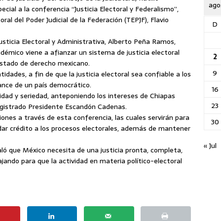
ago
ial a la conferencia “Justicia Electoral y Federalismo”,
ral del Poder Judicial de la Federación (TEPJF), Flavio
D
sticia Electoral y Administrativa,
Alberto Peña Ramos,
démico viene a afianzar un sistema de justicia electoral
2
estado de derecho mexicano.
9
idades, a fin de que la justicia electoral sea confiable a los
avance de un país democrático.
16
idad y seriedad, anteponiendo los intereses de Chiapas
23
Magistrado Presidente Escandón Cadenas.
ones a través de esta conferencia, las cuales servirán para
30
dar crédito a los procesos electorales, además de mantener
« Jul
aló que México necesita de una justicia pronta, completa,
ajando para que la actividad en materia político-electoral