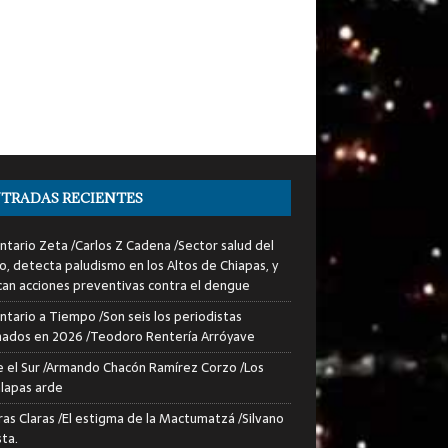
TRADAS RECIENTES
tario Zeta /Carlos Z Cadena /Sector salud del
o, detecta paludismo en los Altos de Chiapas, y
can acciones preventivas contra el dengue
tario a Tiempo /Son seis los periodistas
nados en 2026 /Teodoro Rentería Arróyave
 el Sur /Armando Chacón Ramírez Corzo /Los
lapas arde
ras Claras /El estigma de la Mactumatzá /Silvano
sta.