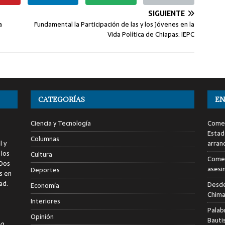
SIGUIENTE
a
Fundamental la Participación de las y los Jóvenes en la
Vida Política de Chiapas: IEPC
CATEGORÍAS
EN
Ciencia y Tecnología
Comen
Estad
Columnas
l y
arran
 los
Cultura
Comen
 Dos
asesi
Deportes
s en
ad.
Desde
Economía
Chima
Interiores
Palab
Opinión
Bauti
o,