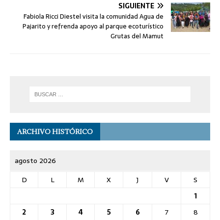
SIGUIENTE
Fabiola Ricci Diestel visita la comunidad Agua de
Pajarito y refrenda apoyo al parque ecoturístico
Grutas del Mamut
ARCHIVO HISTÓRICO
agosto 2026
D
L
M
X
J
V
S
1
2
3
4
5
6
7
8