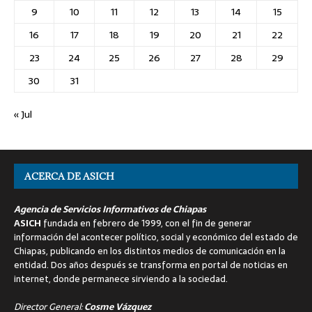
9
10
11
12
13
14
15
16
17
18
19
20
21
22
23
24
25
26
27
28
29
30
31
« Jul
ACERCA DE ASICH
Agencia de Servicios Informativos de Chiapas
ASICH
fundada en febrero de 1999, con el fin de generar
información del acontecer político, social y económico del estado de
Chiapas, publicando en los distintos medios de comunicación en la
entidad. Dos años después se transforma en portal de noticias en
internet, donde permanece sirviendo a la sociedad.
Director General:
Cosme Vázquez