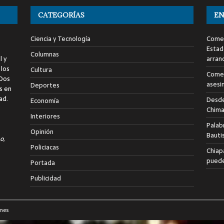
CATEGORÍAS
EN
Ciencia y Tecnología
Comen
Estad
Columnas
l y
arran
 los
Cultura
Comen
 Dos
asesi
Deportes
s en
ad.
Desde
Economía
Chima
Interiores
Palab
Opinión
Bauti
o,
Policiacas
Chiap
puede
Portada
Publicidad
mes