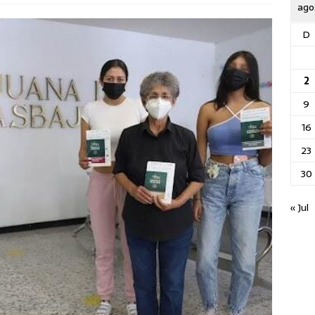
ago
D
2
9
16
23
30
« Jul