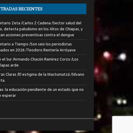
TRADAS RECIENTES
tario Zeta /Carlos Z Cadena /Sector salud del
o, detecta paludismo en los Altos de Chiapas, y
can acciones preventivas contra el dengue
tario a Tiempo /Son seis los periodistas
nados en 2026 /Teodoro Rentería Arróyave
 el Sur /Armando Chacón Ramírez Corzo /Los
lapas arde
ras Claras /El estigma de la Mactumatzá /Silvano
sta.
as: la educación pendiente de un estado que no
 esperar