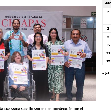
ago
D
2
9
16
23
30
« Jul
da Luz María Castillo Moreno en coordinación con el