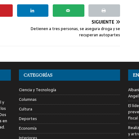
SIGUIENTE
Detienen a tres personas, se asegura droga y se
recuperan autopartes
CATEGORÍAS
EN
Ciencia y Tecnología
Alban
Angel
Columnas
l y
El líd
 los
Cultura
preve
 Dos
Fiscal
Deportes
s en
ad.
Reali
Economía
y art
Interiores