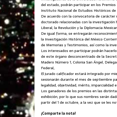
del estado, podrán participar en los Premios
Instituto Nacional de Estudios Históricos d
De acuerdo con la convocatoria de carácter 
doctorado relacionadas
con la investigación 
Liberal, la Revolución y la Diplomacia Mexica
De igual forma, se entregarán reconocimien
la Investigación Histórica del México Cont
de Memorias y Testimonios, así como la invest
Los interesados en participar podrán hacerlo
de este órgano desconcentrado de la Secretar
Madero Número 1, Colonia San Ángel, Delegac
Federal,.
El jurado calificador estará integrado por m
sesionarán durante el mes de septiembre par
legalidad, objetividad, mérito, imparcialidad
Los ganadores de los premios en las distinta
exhibición, por lo que sus nombres serán da
partir del 1 de octubre, a la vez que se les n
¡Comparte la nota!