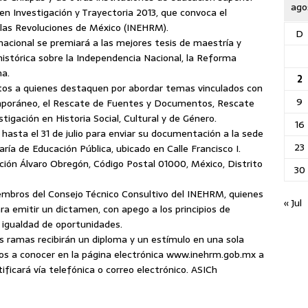
ago
 en Investigación y Trayectoria 2013, que convoca el
e las Revoluciones de México (INEHRM).
D
nacional se premiará a las mejores tesis de maestría y
histórica sobre la Independencia Nacional, la Reforma
na.
2
tos a quienes destaquen por abordar temas vinculados con
9
emporáneo, el Rescate de Fuentes y Documentos, Rescate
igación en Historia Social, Cultural y de Género.
16
 hasta el 31 de julio para enviar su documentación a la sede
23
ía de Educación Pública, ubicado en Calle Francisco I.
ión Álvaro Obregón, Código Postal 01000, México, Distrito
30
iembros del Consejo Técnico Consultivo del INEHRM, quienes
« Jul
a emitir un dictamen, con apego a los principios de
 e igualdad de oportunidades.
s ramas recibirán un diploma y un estímulo en una sola
dos a conocer en la página electrónica www.inehrm.gob.mx a
otificará vía telefónica o correo electrónico. ASICh