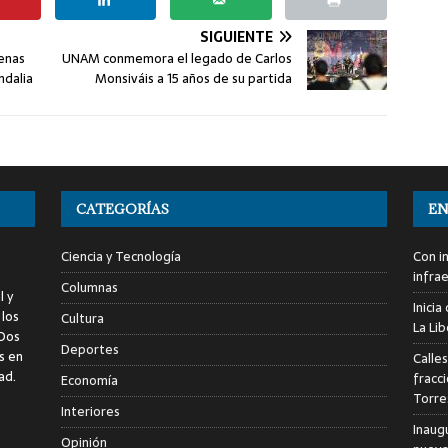
SIGUIENTE
genas
UNAM conmemora el legado de Carlos
ndalia
Monsiváis a 15 años de su partida
CATEGORÍAS
EN
Ciencia y Tecnología
Con i
infra
Columnas
l y
Inici
 los
Cultura
La Li
 Dos
Deportes
s en
Calle
ad.
fracc
Economía
Torre
Interiores
Inaug
Opinión