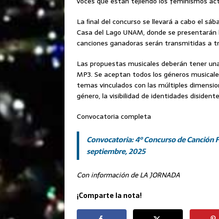
voces que están tejiendo los feminismos act
La ﬁnal del concurso se llevará a cabo el sá
Casa del Lago UNAM, donde se presentarán las
canciones ganadoras serán transmitidas a t
Las propuestas musicales deberán tener una
MP3. Se aceptan todos los géneros musicale
temas vinculados con las múltiples dimension
género, la visibilidad de identidades disidentes
Convocatoria completa
Convocatoria: 4º Concurso de Canción F
septiembre, 2025
Con información de LA JORNADA
¡Comparte la nota!