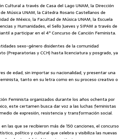
n Cultural a través de Casa del Lago UNAM, la Dirección
l de Música UNAM, la Cátedra Rosario Castellanos de
rsidad de México, la Facultad de Música UNAM, la Escuela
iencias y Humanidades, el Sello Jueves y SIPAM a través de
antil a participar en el 4º Concurso de Canción Feminista.
ntidades sexo-género disidentes de la comunidad
ato (Preparatorias y CCH) hasta licenciatura y posgrado, ya
s de edad, sin importar su nacionalidad, y presentar una
feminista, tanto en su letra como en su proceso creativo o
nción Feminista organizados durante los años ochenta por
ico, este certamen busca dar voz a las luchas feministas
edio de expresión, resistencia y transformación social.
s, en las que se recibieron más de 150 canciones, el concurso
ico, político y cultural que celebra y visibiliza las nuevas