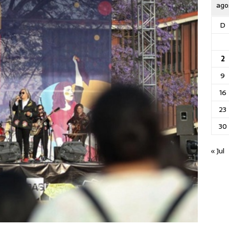
ago
D
2
9
16
23
30
« Jul