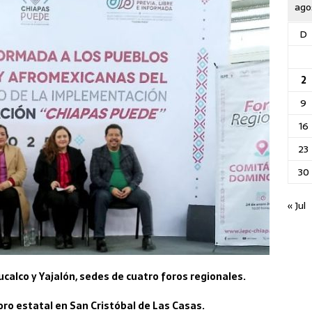
ago
D
2
9
16
23
30
« Jul
calco y Yajalón, sedes de cuatro foros regionales.
foro estatal en San Cristóbal de Las Casas.