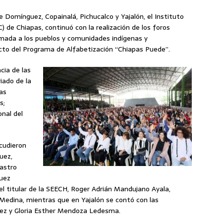
e Domínguez, Copainalá, Pichucalco y Yajalón, el Instituto
) de Chiapas, continuó con la realización de los foros
formada a los pueblos y comunidades indígenas y
cto del Programa de Alfabetización “Chiapas Puede”.
cia de las
iado de la
as
s;
onal del
cudieron
uez,
Castro
quez
 el titular de la SEECH, Roger Adrián Mandujano Ayala,
 Medina, mientras que en Yajalón se contó con las
nez y Gloria Esther Mendoza Ledesma.