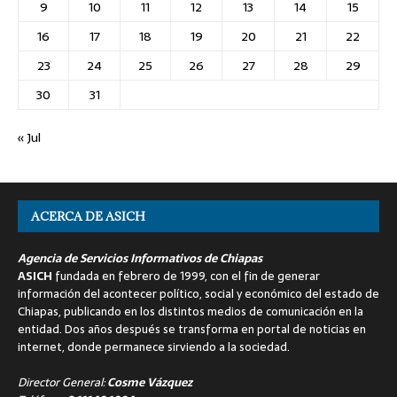
9
10
11
12
13
14
15
16
17
18
19
20
21
22
23
24
25
26
27
28
29
30
31
« Jul
ACERCA DE ASICH
Agencia de Servicios Informativos de Chiapas
ASICH
fundada en febrero de 1999, con el fin de generar
información del acontecer político, social y económico del estado de
Chiapas, publicando en los distintos medios de comunicación en la
entidad. Dos años después se transforma en portal de noticias en
internet, donde permanece sirviendo a la sociedad.
Director General:
Cosme Vázquez