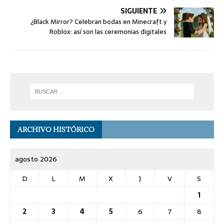
SIGUIENTE
¿Black Mirror? Celebran bodas en Minecraft y
Roblox: así son las ceremonias digitales
ARCHIVO HISTÓRICO
agosto 2026
D
L
M
X
J
V
S
1
2
3
4
5
6
7
8