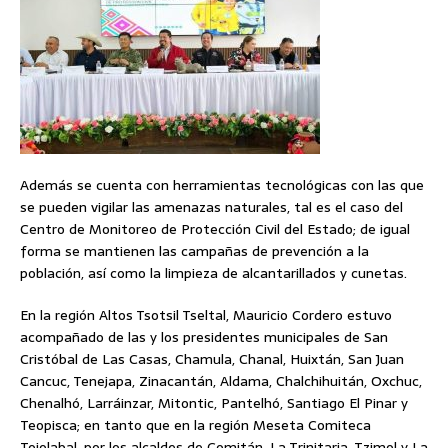
Además se cuenta con herramientas tecnológicas con las que
se pueden vigilar las amenazas naturales, tal es el caso del
Centro de Monitoreo de Protección Civil del Estado; de igual
forma se mantienen las campañas de prevención a la
población, así como la limpieza de alcantarillados y cunetas.
En la región Altos Tsotsil Tseltal, Mauricio Cordero estuvo
acompañado de las y los presidentes municipales de San
Cristóbal de Las Casas, Chamula, Chanal, Huixtán, San Juan
Cancuc, Tenejapa, Zinacantán, Aldama, Chalchihuitán, Oxchuc,
Chenalhó, Larráinzar, Mitontic, Pantelhó, Santiago El Pinar y
Teopisca; en tanto que en la región Meseta Comiteca
Tojolabal, por los alcaldes de Comitán, La Trinitaria, Tzimol y La