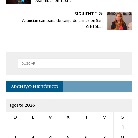
Marimba!, en Tuxtla
SIGUIENTE
Anuncian campaña de canje de armas en San
Cristóbal
ARCHIVO HISTÓRICO
agosto 2026
D
L
M
X
J
V
S
1
2
3
4
5
6
7
8