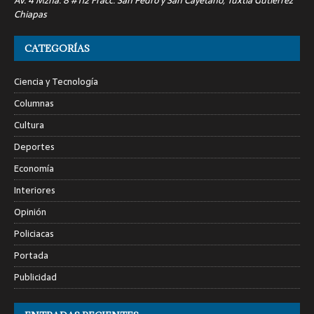
Av. 4 Mzna. 8 #112 Fracc. San Pedro y San Cayetano, Tuxtla Gutiérrez
Chiapas
CATEGORÍAS
Ciencia y Tecnología
Columnas
Cultura
Deportes
Economía
Interiores
Opinión
Policiacas
Portada
Publicidad