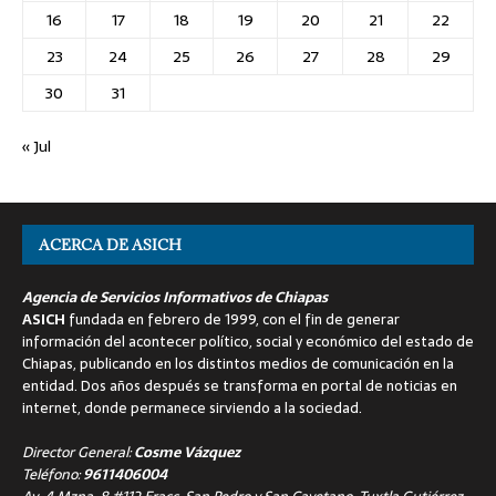
16
17
18
19
20
21
22
23
24
25
26
27
28
29
30
31
« Jul
ACERCA DE ASICH
Agencia de Servicios Informativos de Chiapas
ASICH
fundada en febrero de 1999, con el fin de generar
información del acontecer político, social y económico del estado de
Chiapas, publicando en los distintos medios de comunicación en la
entidad. Dos años después se transforma en portal de noticias en
internet, donde permanece sirviendo a la sociedad.
Director General:
Cosme Vázquez
Teléfono:
9611406004