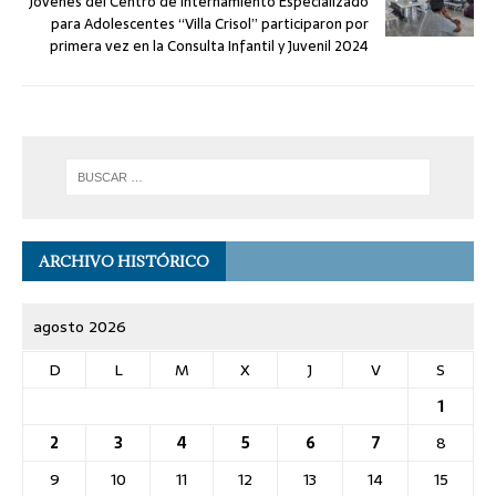
Jóvenes del Centro de Internamiento Especializado
para Adolescentes “Villa Crisol” participaron por
primera vez en la Consulta Infantil y Juvenil 2024
ARCHIVO HISTÓRICO
agosto 2026
D
L
M
X
J
V
S
1
2
3
4
5
6
7
8
9
10
11
12
13
14
15