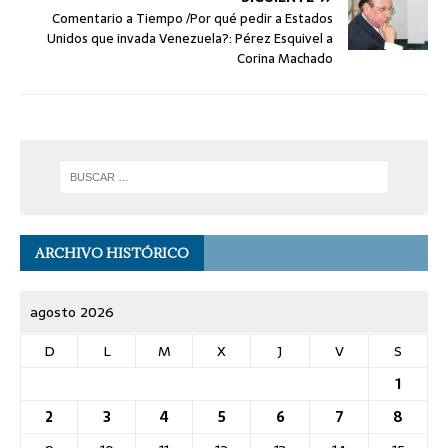
Comentario a Tiempo /Por qué pedir a Estados
Unidos que invada Venezuela?: Pérez Esquivel a
Corina Machado
ARCHIVO HISTÓRICO
agosto 2026
D
L
M
X
J
V
S
1
2
3
4
5
6
7
8