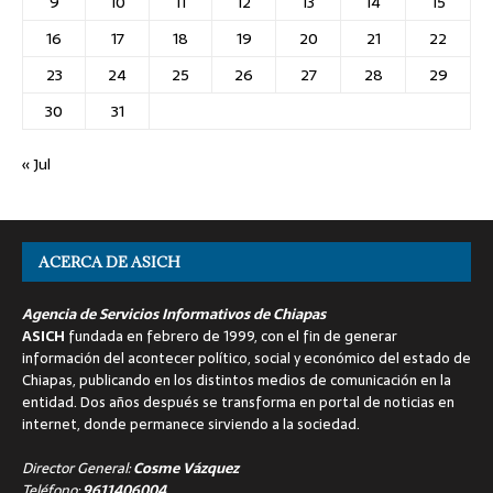
9
10
11
12
13
14
15
16
17
18
19
20
21
22
23
24
25
26
27
28
29
30
31
« Jul
ACERCA DE ASICH
Agencia de Servicios Informativos de Chiapas
ASICH
fundada en febrero de 1999, con el fin de generar
información del acontecer político, social y económico del estado de
Chiapas, publicando en los distintos medios de comunicación en la
entidad. Dos años después se transforma en portal de noticias en
internet, donde permanece sirviendo a la sociedad.
Director General:
Cosme Vázquez
Teléfono:
9611406004