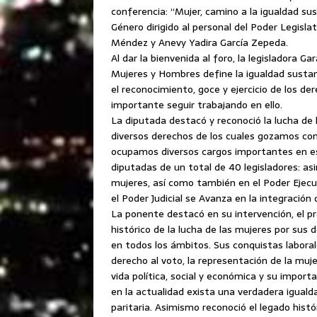
conferencia: “Mujer, camino a la igualdad sus
Género dirigido al personal del Poder Legislat
Méndez y Anevy Yadira García Zepeda.
Al dar la bienvenida al foro, la legisladora Ga
Mujeres y Hombres define la igualdad susta
el reconocimiento, goce y ejercicio de los d
importante seguir trabajando en ello.
La diputada destacó y reconoció la lucha de l
diversos derechos de los cuales gozamos com
ocupamos diversos cargos importantes en e
diputadas de un total de 40 legisladores: a
mujeres, así como también en el Poder Ejecu
el Poder Judicial se Avanza en la integración
La ponente destacó en su intervención, el p
histórico de la lucha de las mujeres por sus 
en todos los ámbitos. Sus conquistas laborale
derecho al voto, la representación de la muje
vida política, social y económica y su import
en la actualidad exista una verdadera iguald
paritaria. Asimismo reconoció el legado histó