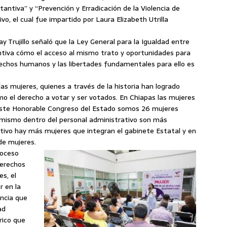
tantiva” y “Prevención y Erradicación de la Violencia de
ivo, el cual fue impartido por Laura Elizabeth Utrilla
ray Trujillo señaló que la Ley General para la Igualdad entre
ntiva cómo el acceso al mismo trato y oportunidades para
erechos humanos y las libertades fundamentales para ello es
as mujeres, quienes a través de la historia han logrado
o el derecho a votar y ser votados. En Chiapas las mujeres
ste Honorable Congreso del Estado somos 26 mujeres
simismo dentro del personal administrativo son más
tivo hay más mujeres que integran el gabinete Estatal y en
 de mujeres.
roceso
derechos
s, el
r en la
ancia que
ad
rico que