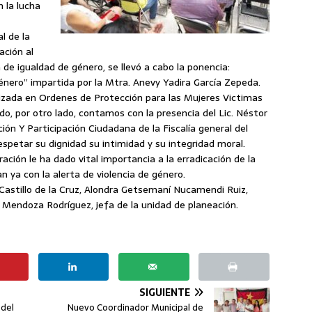
 la lucha
l de la
ación al
de igualdad de género, se llevó a cabo la ponencia:
Género” impartida por la Mtra. Anevy Yadira García Zepeda.
izada en Ordenes de Protección para las Mujeres Victimas
ado, por otro lado, contamos con la presencia del Lic. Néstor
ión Y Participación Ciudadana de la Fiscalía general del
espetar su dignidad su intimidad y su integridad moral.
ción le ha dado vital importancia a la erradicación de la
n ya con la alerta de violencia de género.
l Castillo de la Cruz, Alondra Getsemaní Nucamendi Ruiz,
 Mendoza Rodríguez, jefa de la unidad de planeación.
SIGUIENTE
 del
Nuevo Coordinador Municipal de