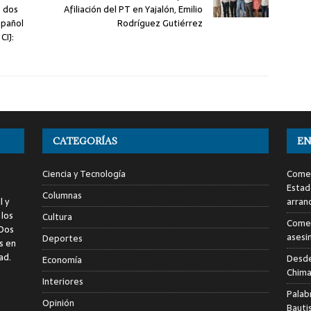
ó dos
Afiliación del PT en Yajalón, Emilio
spañol
Rodríguez Gutiérrez
CIJ:
CATEGORÍAS
EN
Ciencia y Tecnología
Comen
Estad
Columnas
l y
arran
 los
Cultura
Comen
 Dos
asesi
Deportes
s en
ad.
Desde
Economía
Chima
Interiores
Palab
Opinión
Bauti