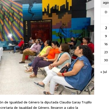
ago
D
2
9
16
23
30
« Jul
ón de Igualdad de Género la diputada Claudia Garay Trujillo
ecretaria de Igualdad de Género, llevaron a cabo la