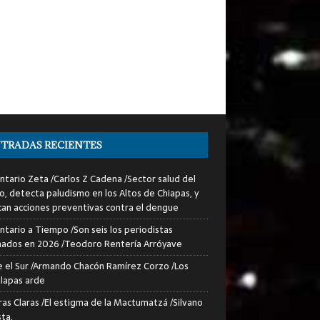
TRADAS RECIENTES
tario Zeta /Carlos Z Cadena /Sector salud del
o, detecta paludismo en los Altos de Chiapas, y
can acciones preventivas contra el dengue
tario a Tiempo /Son seis los periodistas
nados en 2026 /Teodoro Rentería Arróyave
 el Sur /Armando Chacón Ramírez Corzo /Los
lapas arde
ras Claras /El estigma de la Mactumatzá /Silvano
sta.