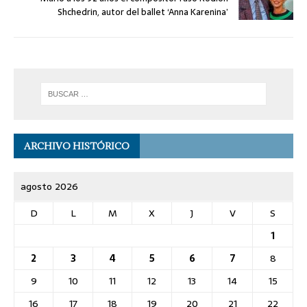
Shchedrin, autor del ballet ‘Anna Karenina’
ARCHIVO HISTÓRICO
agosto 2026
D
L
M
X
J
V
S
1
2
3
4
5
6
7
8
9
10
11
12
13
14
15
16
17
18
19
20
21
22