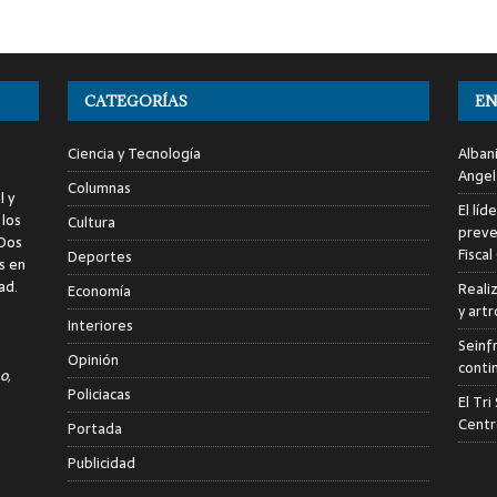
CATEGORÍAS
EN
Ciencia y Tecnología
Alban
Angel
Columnas
l y
El líd
 los
Cultura
preve
 Dos
Fiscal
Deportes
s en
ad.
Reali
Economía
y art
Interiores
Seinf
Opinión
conti
o,
Policiacas
El Tr
Centr
Portada
Publicidad