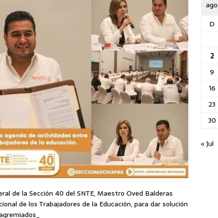
ago
D
2
9
16
23
30
« Jul
neral de la Sección 40 del SNTE, Maestro Oved Balderas
Nacional de los Trabajadores de la Educación, para dar solución
s agremiados_