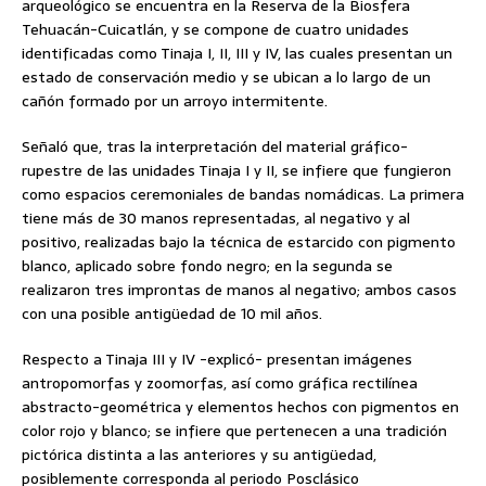
arqueológico se encuentra en la Reserva de la Biosfera
Tehuacán-Cuicatlán, y se compone de cuatro unidades
identificadas como Tinaja I, II, III y IV, las cuales presentan un
estado de conservación medio y se ubican a lo largo de un
cañón formado por un arroyo intermitente.
Señaló que, tras la interpretación del material gráfico-
rupestre de las unidades Tinaja I y II, se infiere que fungieron
como espacios ceremoniales de bandas nomádicas. La primera
tiene más de 30 manos representadas, al negativo y al
positivo, realizadas bajo la técnica de estarcido con pigmento
blanco, aplicado sobre fondo negro; en la segunda se
realizaron tres improntas de manos al negativo; ambos casos
con una posible antigüedad de 10 mil años.
Respecto a Tinaja III y IV -explicó- presentan imágenes
antropomorfas y zoomorfas, así como gráfica rectilínea
abstracto-geométrica y elementos hechos con pigmentos en
color rojo y blanco; se infiere que pertenecen a una tradición
pictórica distinta a las anteriores y su antigüedad,
posiblemente corresponda al periodo Posclásico