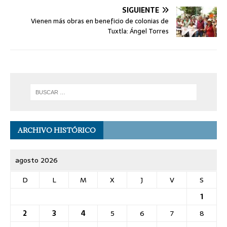
SIGUIENTE
Vienen más obras en beneficio de colonias de
Tuxtla: Ángel Torres
ARCHIVO HISTÓRICO
agosto 2026
D
L
M
X
J
V
S
1
2
3
4
5
6
7
8