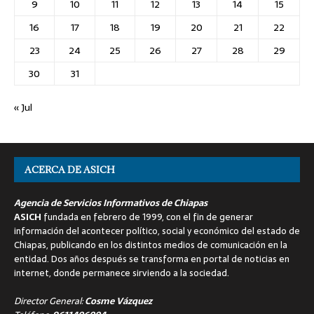
9
10
11
12
13
14
15
16
17
18
19
20
21
22
23
24
25
26
27
28
29
30
31
« Jul
ACERCA DE ASICH
Agencia de Servicios Informativos de Chiapas
ASICH
fundada en febrero de 1999, con el fin de generar
información del acontecer político, social y económico del estado de
Chiapas, publicando en los distintos medios de comunicación en la
entidad. Dos años después se transforma en portal de noticias en
internet, donde permanece sirviendo a la sociedad.
Director General:
Cosme Vázquez