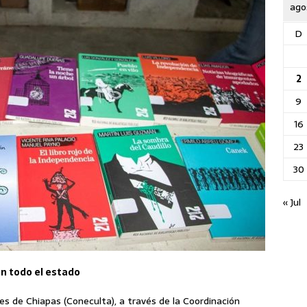
ago
D
2
9
16
23
30
« Jul
en todo el estado
tes de Chiapas (Coneculta), a través de la Coordinación