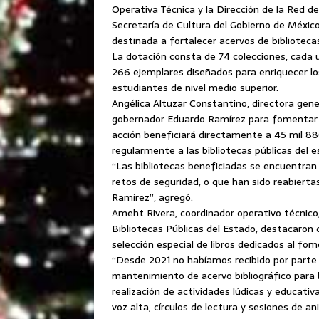
Operativa Técnica y la Dirección de la Red de
Secretaría de Cultura del Gobierno de México
destinada a fortalecer acervos de bibliotecas
La dotación consta de 74 colecciones, cada 
266 ejemplares diseñados para enriquecer los
estudiantes de nivel medio superior.
Angélica Altuzar Constantino, directora gener
gobernador Eduardo Ramírez para fomentar l
acción beneficiará directamente a 45 mil 880
regularmente a las bibliotecas públicas del e
“Las bibliotecas beneficiadas se encuentra
retos de seguridad, o que han sido reabiert
Ramírez”, agregó.
Ameht Rivera, coordinador operativo técnico,
Bibliotecas Públicas del Estado, destacaron
selección especial de libros dedicados al fome
“Desde 2021 no habíamos recibido por parte 
mantenimiento de acervo bibliográfico para b
realización de actividades lúdicas y educativa
voz alta, círculos de lectura y sesiones de a