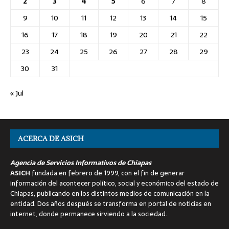
2
3
4
5
6
7
8
9
10
11
12
13
14
15
16
17
18
19
20
21
22
23
24
25
26
27
28
29
30
31
« Jul
ACERCA DE ASICH
Agencia de Servicios Informativos de Chiapas
ASICH
fundada en febrero de 1999, con el fin de generar
información del acontecer político, social y económico del estado de
Chiapas, publicando en los distintos medios de comunicación en la
entidad. Dos años después se transforma en portal de noticias en
internet, donde permanece sirviendo a la sociedad.