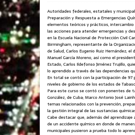
Autoridades federales, estatales y municipale
Preparación y Respuesta a Emergencias Químic
elementos teóricos y prácticos, intercambio
las acciones para atender emergencias y des
en la Escuela Nacional de Protección Civil 
Birmingham, representante de la Organizació
de Salud, Carlos Eugenio Ruiz Hernández; el di
Manuel García Moreno, así como el presidente
Estado, Carlos Ildefonso Jiménez Trujillo, qu
lo aprendido a través de las dependencias q
En total se contó con la participación de 97
niveles de gobierno de los estados de Taba
Para este curso se contó con ponentes de ta
González, de Cuba; Marco Antonio José Lainh
temas relacionados con la prevención, prep
la gestión integral de las sustancias química
Cabe destacar que, además del aprendizaje ac
de un accidente químico en donde de manera
municipales pusieron a prueba todo lo aprend