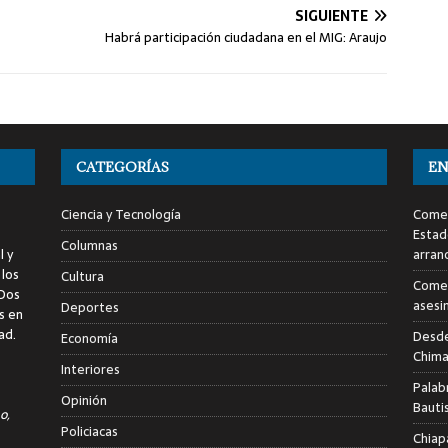
SIGUIENTE
Habrá participación ciudadana en el MIG: Araujo
CATEGORÍAS
EN
Ciencia y Tecnología
Comen
Estad
Columnas
l y
arran
 los
Cultura
Comen
 Dos
asesi
Deportes
s en
ad.
Desde
Economía
Chima
Interiores
Palab
Opinión
Bauti
o,
Policiacas
Chiap