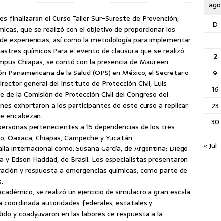
ago
s finalizaron el Curso Taller Sur-Sureste de Prevención,
D
as, que se realizó con el objetivo de proporcionar los
 de experiencias, así como la metodología para implementar
astres químicos.
Para el evento de clausura que se realizó
2
Campus Chiapas, se contó con la presencia de Maureen
n Panamericana de la Salud (OPS) en México; el Secretario
9
rector general del Instituto de Protección Civil, Luis
16
 de la Comisión de Protección Civil del Congreso del
ienes exhortaron a los participantes de este curso a replicar
23
ue encabezan.
30
 personas pertenecientes a 15 dependencias de los tres
sco, Oaxaca, Chiapas, Campeche y Yucatán.
« Jul
lla internacional como: Susana García, de Argentina; Diego
a y Edson Haddad, de Brasil. Los especialistas presentaron
aración y respuesta a emergencias químicas, como parte de
s.
adémico, se realizó un ejercicio de simulacro a gran escala
 coordinada autoridades federales, estatales y
ido y coadyuvaron en las labores de respuesta a la