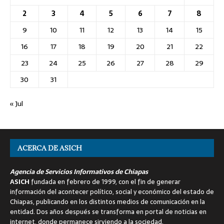
2
3
4
5
6
7
8
9
10
11
12
13
14
15
16
17
18
19
20
21
22
23
24
25
26
27
28
29
30
31
« Jul
ACERCA DE ASICH
Agencia de Servicios Informativos de Chiapas
ASICH
fundada en febrero de 1999, con el fin de generar
información del acontecer político, social y económico del estado de
Chiapas, publicando en los distintos medios de comunicación en la
entidad. Dos años después se transforma en portal de noticias en
internet, donde permanece sirviendo a la sociedad.