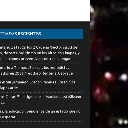
TRADAS RECIENTES
tario Zeta /Carlos Z Cadena /Sector salud del
o, detecta paludismo en los Altos de Chiapas, y
can acciones preventivas contra el dengue
tario a Tiempo /Son seis los periodistas
nados en 2026 /Teodoro Rentería Arróyave
 el Sur /Armando Chacón Ramírez Corzo /Los
lapas arde
ras Claras /El estigma de la Mactumatzá /Silvano
sta.
as: la educación pendiente de un estado que no
 esperar