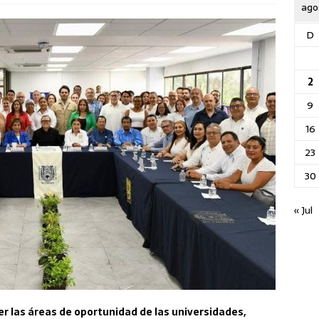
ago
D
2
9
16
23
30
« Jul
er las áreas de oportunidad de las universidades,