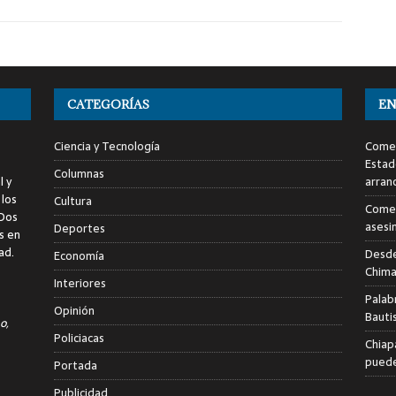
CATEGORÍAS
EN
Ciencia y Tecnología
Comen
Estad
Columnas
l y
arran
 los
Cultura
Comen
 Dos
asesi
Deportes
s en
ad.
Desde
Economía
Chima
Interiores
Palab
Opinión
Bauti
o,
Policiacas
Chiap
puede
Portada
Publicidad