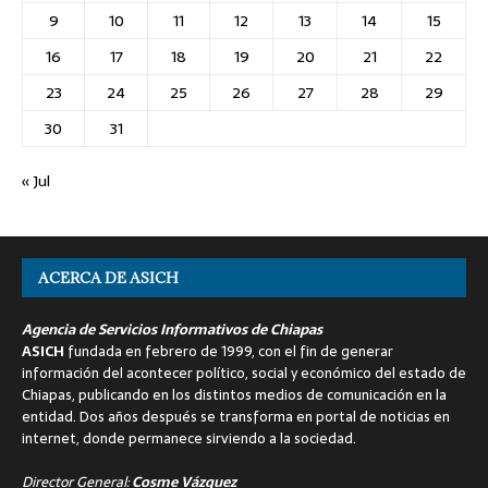
9
10
11
12
13
14
15
16
17
18
19
20
21
22
23
24
25
26
27
28
29
30
31
« Jul
ACERCA DE ASICH
Agencia de Servicios Informativos de Chiapas
ASICH
fundada en febrero de 1999, con el fin de generar
información del acontecer político, social y económico del estado de
Chiapas, publicando en los distintos medios de comunicación en la
entidad. Dos años después se transforma en portal de noticias en
internet, donde permanece sirviendo a la sociedad.
Director General:
Cosme Vázquez