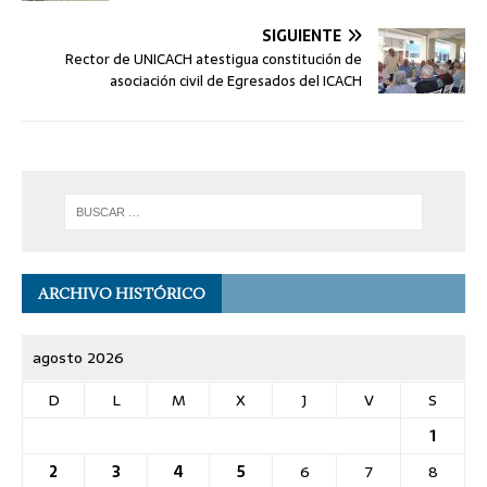
SIGUIENTE
Rector de UNICACH atestigua constitución de
asociación civil de Egresados del ICACH
ARCHIVO HISTÓRICO
agosto 2026
D
L
M
X
J
V
S
1
2
3
4
5
6
7
8