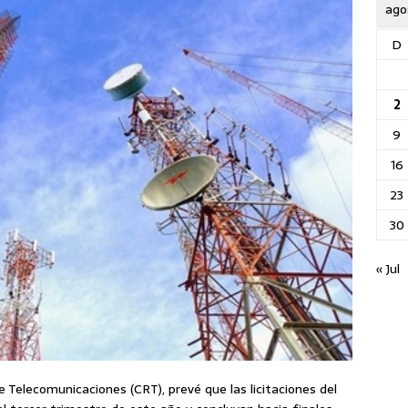
ago
D
2
9
16
23
30
« Jul
Telecomunicaciones (CRT), prevé que las licitaciones del