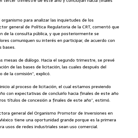
del tercer trimestre de este año y concluyan hacia finales
l organismo para analizar las inquietudes de los
ctor general de Política Regulatoria de la CRT, comentó que
ción de la consulta pública, y que posteriormente se
dores comuniquen su interés en participar, de acuerdo con
s bases.
 mesas de diálogo. Hacia el segundo trimestre, se prevé
ción de las bases de licitación, las cuales después del
 de la comisión”, explicó.
icio al proceso de licitación, el cual estamos previendo
año con expectativas de concluirlo hacia finales de este año
os títulos de concesión a finales de este año”, estimó.
ectora general del Organismo Promotor de Inversiones en
México tiene una oportunidad grande porque es la primera
ara usos de redes industriales sean uso comercial.