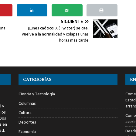
SIGUIENTE
una
¡Lunes caótico! X (Twitter) se cae,
vuelve a la normalidad y colapsa unas
horas más tarde
CATEGORÍAS
EN
Ciencia y Tecnología
Comen
Estad
Columnas
l y
arran
 los
Cultura
Comen
 Dos
asesi
Deportes
s en
ad.
Desde
Economía