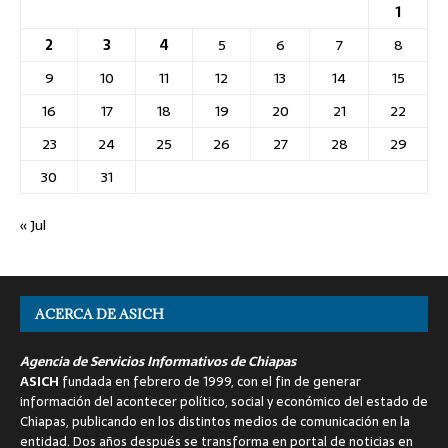
1
2
3
4
5
6
7
8
9
10
11
12
13
14
15
16
17
18
19
20
21
22
23
24
25
26
27
28
29
30
31
« Jul
ACERCA DE ASICH
Agencia de Servicios Informativos de Chiapas
ASICH
fundada en febrero de 1999, con el fin de generar
información del acontecer político, social y económico del estado de
Chiapas, publicando en los distintos medios de comunicación en la
entidad. Dos años después se transforma en portal de noticias en