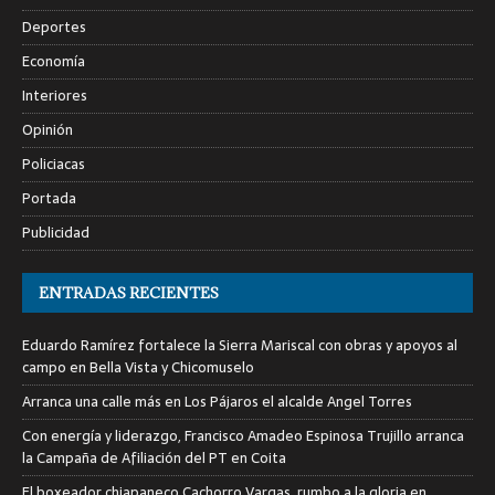
Deportes
Economía
Interiores
Opinión
Policiacas
Portada
Publicidad
ENTRADAS RECIENTES
Eduardo Ramírez fortalece la Sierra Mariscal con obras y apoyos al
campo en Bella Vista y Chicomuselo
Arranca una calle más en Los Pájaros el alcalde Angel Torres
Con energía y liderazgo, Francisco Amadeo Espinosa Trujillo arranca
la Campaña de Afiliación del PT en Coita
El boxeador chiapaneco Cachorro Vargas, rumbo a la gloria en