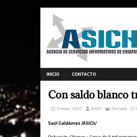
INICIO
CONTACTO
Con saldo blanco t
11 mayo, 2007
ASICH
Portada
Saúl Galdàmez /ASICh/
Ostuacán, Chiapas.- Cerca de 5 mil personas 