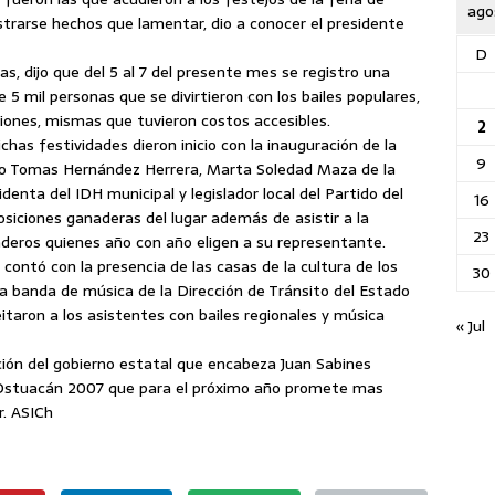
ago
strarse hechos que lamentar, dio a conocer el presidente
D
as, dijo que del 5 al 7 del presente mes se registro una
 mil personas que se divirtieron con los bailes populares,
rsiones, mismas que tuvieron costos accesibles.
2
as festividades dieron inicio con la inauguración de la
9
usto Tomas Hernández Herrera, Marta Soledad Maza de la
denta del IDH municipal y legislador local del Partido del
16
osiciones ganaderas del lugar además de asistir a la
23
aderos quienes año con año eligen a su representante.
 contó con la presencia de las casas de la cultura de los
30
la banda de música de la Dirección de Tránsito del Estado
eitaron a los asistentes con bailes regionales y música
« Jul
ción del gobierno estatal que encabeza Juan Sabines
ia Ostuacán 2007 que para el próximo año promete mas
r. ASICh