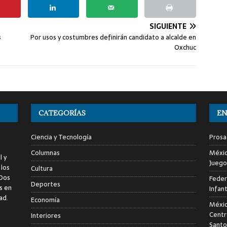
SIGUIENTE
s
Por usos y costumbres definirán candidato a alcalde en
Oxchuc
CATEGORÍAS
EN
Ciencia y Tecnología
Prosa
Columnas
Méxic
l y
Juego
 los
Cultura
 Dos
Feder
Deportes
s en
Infan
ad.
Economía
Méxic
Centr
Interiores
Sant