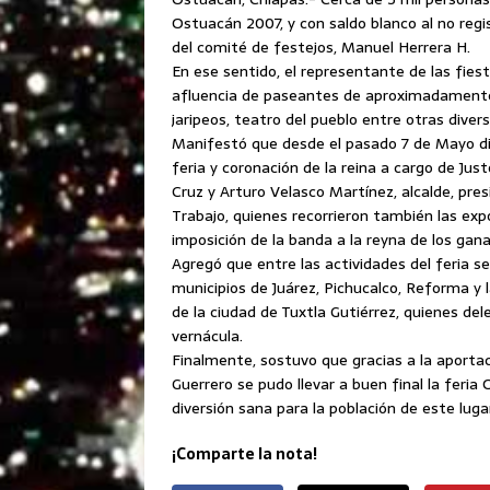
Ostuacán 2007, y con saldo blanco al no regi
del comité de festejos, Manuel Herrera H.
En ese sentido, el representante de las fiest
afluencia de paseantes de aproximadamente 5
jaripeos, teatro del pueblo entre otras dive
Manifestó que desde el pasado 7 de Mayo dich
feria y coronación de la reina a cargo de J
Cruz y Arturo Velasco Martínez, alcalde, presi
Trabajo, quienes recorrieron también las exp
imposición de la banda a la reyna de los gan
Agregó que entre las actividades del feria se
municipios de Juárez, Pichucalco, Reforma y 
de la ciudad de Tuxtla Gutiérrez, quienes del
vernácula.
Finalmente, sostuvo que gracias a la aporta
Guerrero se pudo llevar a buen final la fer
diversión sana para la población de este luga
¡Comparte la nota!