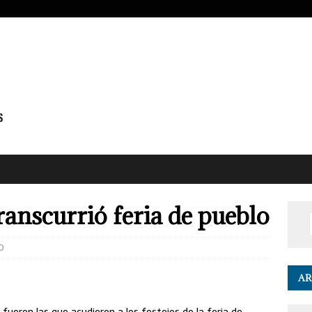
ranscurrió feria de pueblo
0
AR
fueron las que acudieron a los festejos de la feria de