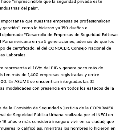
e hace “imprescindible que la seguridad privada esté
ndustrias del país”.
s importante que nuestras empresas se profesionalicen
gestión”, como lo hicieron ya 150 dueños o
 diplomado “Desarrollo de Empresas de Seguridad Exitosas
dad Panamericana en ya 5 generaciones, además de que los
ipo de certificado, el del CONOCER, Consejo Nacional de
as Laborales.
ico representa el 1.8% del PIB y genera poco más de
xisten más de 1,400 empresas registradas y entre
000. En ASUME se encuentran integradas las 32
as modalidades con presencia en todos los estados de la
te de la Comisión de Seguridad y Justicia de la COPARMEX
al de Seguridad Pública Urbana realizada por el INEGI en
 18 años o más consideró inseguro vivir en su ciudad; que
eres lo calificó así, mientras los hombres lo hicieron en