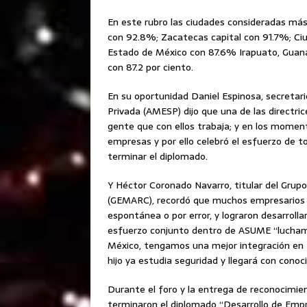
En este rubro las ciudades consideradas más
con 92.8%; Zacatecas capital con 91.7%; Ci
Estado de México con 87.6% Irapuato, Guana
con 87.2 por ciento.
En su oportunidad Daniel Espinosa, secretar
Privada (AMESP) dijo que una de las directric
gente que con ellos trabaja; y en los moment
empresas y por ello celebró el esfuerzo de t
terminar el diplomado.
Y Héctor Coronado Navarro, titular del Grup
(GEMARC), recordó que muchos empresarios c
espontánea o por error, y lograron desarrolla
esfuerzo conjunto dentro de ASUME “lucham
México, tengamos una mejor integración en t
hijo ya estudia seguridad y llegará con con
Durante el foro y la entrega de reconocimie
terminaron el diplomado “Desarrollo de Empr