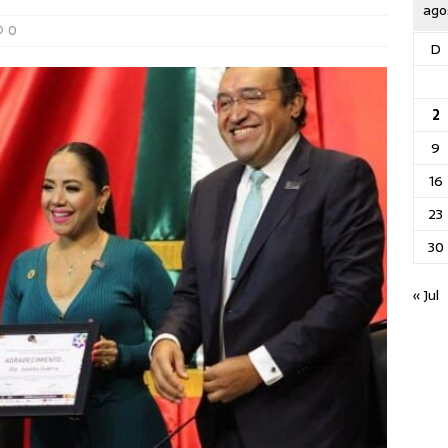
ago
0
D
2
9
16
23
30
« Jul