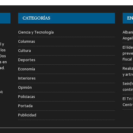
CATEGORÍAS
EN
Ciencia y Tecnología
Alban
Angel
Columnas
l y
El líd
 los
Cultura
preve
 Dos
Fiscal
Deportes
s en
ad.
Reali
Economía
y art
Interiores
Seinf
Opinión
conti
o,
Policiacas
El Tr
Centr
Portada
Publicidad