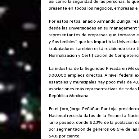
así como la seguridad de las personas, lo qu
presente en todos los negocios, empresas e i
Por estos retos, añadió Armando Zúñiga, “e
desde las universidades en su management y 
representantes de empresas que tomaron el
y Sostenibles” que les impartió la Universi
trabajadores también está recibiendo otro t
Normalización y Certificación de Competenci
La industria de la Seguridad Privada en Méx
900,000 empleos directos. A nivel federal e
estatales y municipales hay poco más de 4,
asociaciones más representativas de todas l
República Mexicana.
En el foro, Jorge Peñúñuri Pantoja, presiden
Nacional recordó datos de la Encuesta Nacion
junio pasado, donde 62.3% de la población de
por segmentación de géneros 68.6% de las muj
54.8 por ciento.