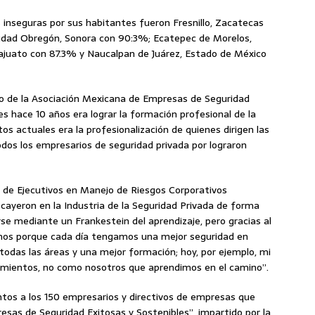
 inseguras por sus habitantes fueron Fresnillo, Zacatecas
udad Obregón, Sonora con 90:3%; Ecatepec de Morelos,
juato con 87.3% y Naucalpan de Juárez, Estado de México
io de la Asociación Mexicana de Empresas de Seguridad
es hace 10 años era lograr la formación profesional de la
os actuales era la profesionalización de quienes dirigen las
odos los empresarios de seguridad privada por lograron
o de Ejecutivos en Manejo de Riesgos Corporativos
ayeron en la Industria de la Seguridad Privada de forma
rse mediante un Frankestein del aprendizaje, pero gracias al
os porque cada día tengamos una mejor seguridad en
odas las áreas y una mejor formación; hoy, por ejemplo, mi
ocimientos, no como nosotros que aprendimos en el camino”.
ntos a los 150 empresarios y directivos de empresas que
esas de Seguridad Exitosas y Sostenibles”, impartido por la