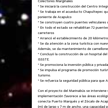
Colectores Marginales
* Se iniciará la construcción del Centro Integ
* Se trabaja en el acueducto Chapultepec qu
poniente de Acapulco
* Se construyen cuatro puentes vehiculares
* En todo el estado se rehabilitan 72 puente
carreteros
* Arrancó el establecimiento de 20 kilómetr
* Se da atención a la zona turística con nuev
Además, se da mantenimiento de camellone
* Concluyó la construcción de un hospital del
ISSSTE.
* Se promociona la inversión pública y privada
* Se impulsa el programa de promoción turíst
turismo.
* Se refuerza la seguridad pública para que A
Con el proyecto del Marinabús se interviene u
implementación favorece a las áreas ecológic
conecta Puerto Marqués y el Zócalo de Acap
(m) de largo y 7 m de ancho, una capacidad p