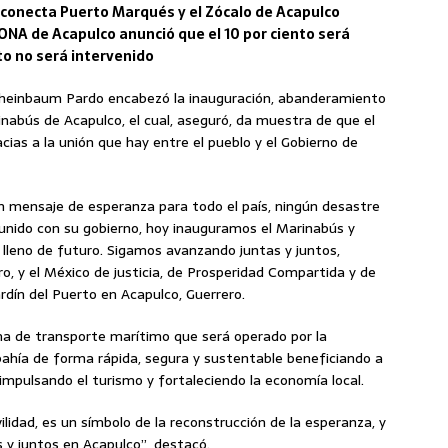
 conecta Puerto Marqués y el Zócalo de Acapulco
PONA de Acapulco anunció que el 10 por ciento será
to no será intervenido
 Sheinbaum Pardo encabezó la inauguración, abanderamiento
inabús de Acapulco, el cual, aseguró, da muestra de que el
acias a la unión que hay entre el pueblo y el Gobierno de
un mensaje de esperanza para todo el país, ningún desastre
unido con su gobierno, hoy inauguramos el Marinabús y
 lleno de futuro. Sigamos avanzando juntas y juntos,
o, y el México de justicia, de Prosperidad Compartida y de
rdín del Puerto en Acapulco, Guerrero.
ma de transporte marítimo que será operado por la
 bahía de forma rápida, segura y sustentable beneficiando a
 impulsando el turismo y fortaleciendo la economía local.
idad, es un símbolo de la reconstrucción de la esperanza, y
 y juntos en Acapulco”, destacó.