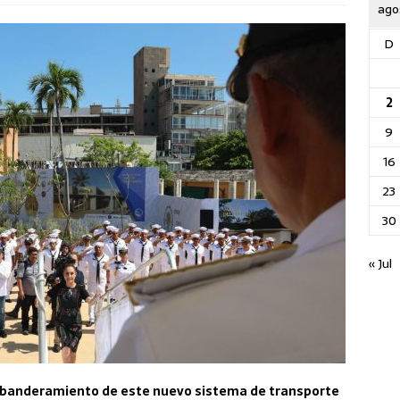
ago
D
2
9
16
23
30
« Jul
el abanderamiento de este nuevo sistema de transporte