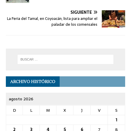
SIGUIENTE
La Feria del Tamal, en Coyoacán, lista para ampliar el
paladar de los comensales
ARCHIVO HISTÓRICO
agosto 2026
D
L
M
X
J
V
S
1
2
3
4
5
6
7
8