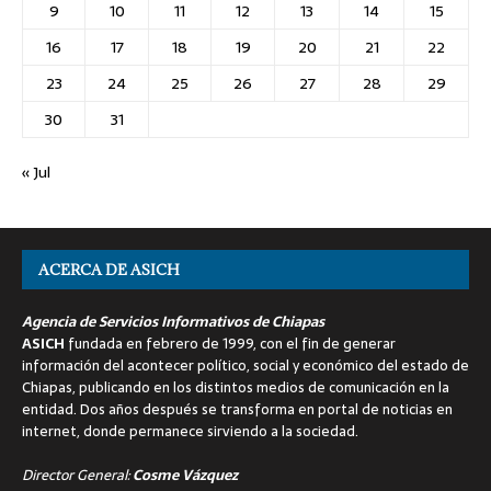
9
10
11
12
13
14
15
16
17
18
19
20
21
22
23
24
25
26
27
28
29
30
31
« Jul
ACERCA DE ASICH
Agencia de Servicios Informativos de Chiapas
ASICH
fundada en febrero de 1999, con el fin de generar
información del acontecer político, social y económico del estado de
Chiapas, publicando en los distintos medios de comunicación en la
entidad. Dos años después se transforma en portal de noticias en
internet, donde permanece sirviendo a la sociedad.
Director General:
Cosme Vázquez