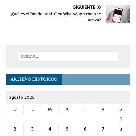
SIGUIENTE
¿Qué es el “modo oculto” en WhatsApp y cómo se
activa?
ARCHIVO HISTÓRICO
agosto 2026
D
L
M
X
J
V
S
1
2
3
4
5
6
7
8