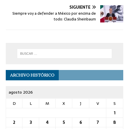
SIGUIENTE
Siempre voy a defender a México por encima de
todo: Claudia Sheinbaum
ARCHIVO HISTÓRICO
agosto 2026
D
L
M
X
J
V
S
1
2
3
4
5
6
7
8