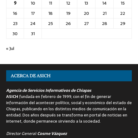
9
10
11
12
13
14
15
16
17
18
19
20
21
22
23
24
25
26
27
28
29
30
31
« Jul
ACERCA DE ASICH
Agencia de Servicios Informativos de Chiapas
ASICH
fundada en febrero de 1999, con el fin de generar
información del acontecer político, social y económico del estado de
Chiapas, publicando en los distintos medios de comunicación en la
entidad. Dos años después se transforma en portal de noticias en
internet, donde permanece sirviendo a la sociedad.
Director General:
Cosme Vázquez