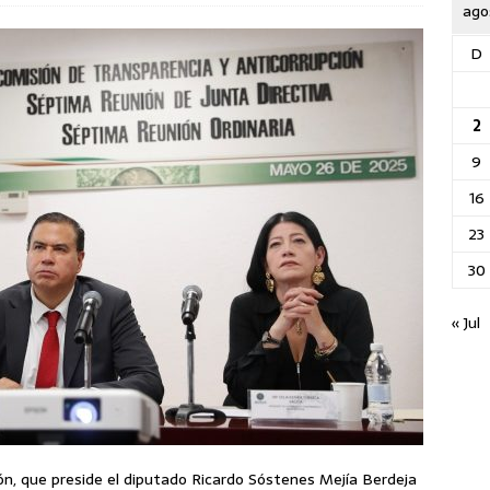
ago
D
2
9
16
23
30
« Jul
ón, que preside el diputado Ricardo Sóstenes Mejía Berdeja