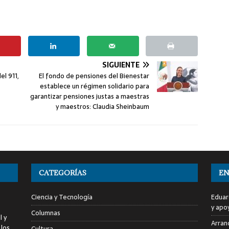
SIGUIENTE
el 911,
El fondo de pensiones del Bienestar
establece un régimen solidario para
garantizar pensiones justas a maestras
y maestros: Claudia Sheinbaum
CATEGORÍAS
EN
Ciencia y Tecnología
Eduar
y apo
Columnas
l y
Arranc
 los
Cultura