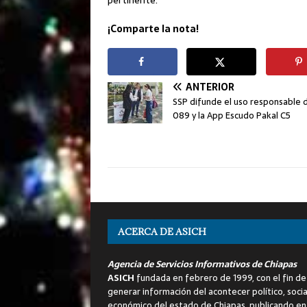
pertinente.
¡Comparte la nota!
ANTERIOR
SSP difunde el uso responsable d
089 y la App Escudo Pakal C5
ACERCA DE ASICH
Agencia de Servicios Informativos de Chiapas
ASICH
fundada en febrero de 1999, con el fin de
generar información del acontecer político, socia
económico del estado de Chiapas, publicando en