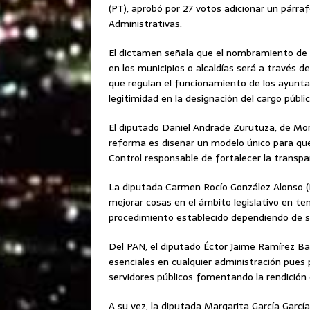
(PT), aprobó por 27 votos adicionar un párraf
Administrativas.
El dictamen señala que el nombramiento de l
en los municipios o alcaldías será a través d
que regulan el funcionamiento de los ayunta
legitimidad en la designación del cargo públic
El diputado Daniel Andrade Zurutuza, de Moren
reforma es diseñar un modelo único para qu
Control responsable de fortalecer la transpa
La diputada Carmen Rocío González Alonso (P
mejorar cosas en el ámbito legislativo en te
procedimiento establecido dependiendo de s
Del PAN, el diputado Éctor Jaime Ramírez Ba
esenciales en cualquier administración pues p
servidores públicos fomentando la rendición 
A su vez, la diputada Margarita García García