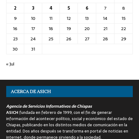
2
3
4
5
6
7
8
9
10
11
12
13
14
15
16
17
18
19
20
21
22
23
24
25
26
27
28
29
30
31
« Jul
ACERCA DE ASICH
Agencia de Servicios Informativos de Chiapas
ASICH
fundada en febrero de 1999, con el fin de generar
información del acontecer político, social y económico del estado de
Chiapas, publicando en los distintos medios de comunicación en la
entidad. Dos años después se transforma en portal de noticias en
internet, donde permanece sirviendo a la sociedad.