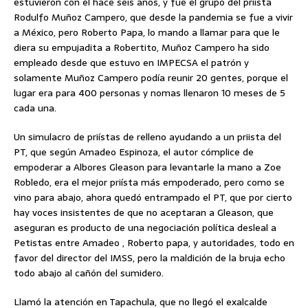
estuvieron con él hace seis años, y fue el grupo del priista
Rodulfo Muñoz Campero, que desde la pandemia se fue a vivir
a México, pero Roberto Papa, lo mando a llamar para que le
diera su empujadita a Robertito, Muñoz Campero ha sido
empleado desde que estuvo en IMPECSA el patrón y
solamente Muñoz Campero podía reunir 20 gentes, porque el
lugar era para 400 personas y nomas llenaron 10 meses de 5
cada una.
Un simulacro de priístas de relleno ayudando a un priista del
PT, que según Amadeo Espinoza, el autor cómplice de
empoderar a Albores Gleason para levantarle la mano a Zoe
Robledo, era el mejor priísta más empoderado, pero como se
vino para abajo, ahora quedó entrampado el PT, que por cierto
hay voces insistentes de que no aceptaran a Gleason, que
aseguran es producto de una negociación política desleal a
Petistas entre Amadeo , Roberto papa, y autoridades, todo en
favor del director del IMSS, pero la maldición de la bruja echo
todo abajo al cañón del sumidero.
Llamó la atención en Tapachula, que no llegó el exalcalde