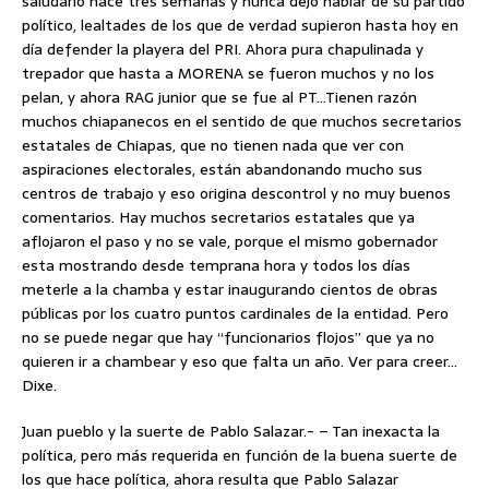
saludarlo hace tres semanas y nunca dejó hablar de su partido
político, lealtades de los que de verdad supieron hasta hoy en
día defender la playera del PRI. Ahora pura chapulinada y
trepador que hasta a MORENA se fueron muchos y no los
pelan, y ahora RAG junior que se fue al PT…Tienen razón
muchos chiapanecos en el sentido de que muchos secretarios
estatales de Chiapas, que no tienen nada que ver con
aspiraciones electorales, están abandonando mucho sus
centros de trabajo y eso origina descontrol y no muy buenos
comentarios. Hay muchos secretarios estatales que ya
aflojaron el paso y no se vale, porque el mismo gobernador
esta mostrando desde temprana hora y todos los días
meterle a la chamba y estar inaugurando cientos de obras
públicas por los cuatro puntos cardinales de la entidad. Pero
no se puede negar que hay “funcionarios flojos” que ya no
quieren ir a chambear y eso que falta un año. Ver para creer…
Dixe.
Juan pueblo y la suerte de Pablo Salazar.- – Tan inexacta la
política, pero más requerida en función de la buena suerte de
los que hace política, ahora resulta que Pablo Salazar