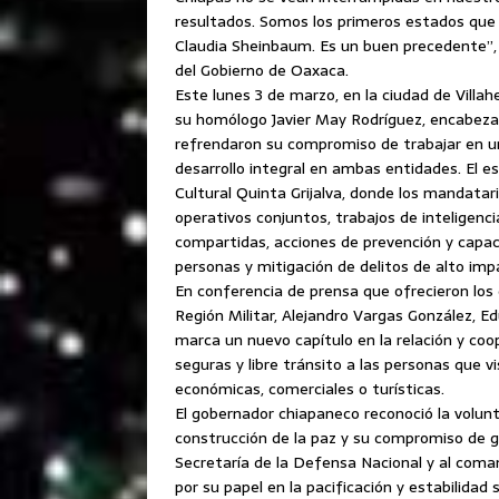
resultados. Somos los primeros estados que 
Claudia Sheinbaum. Es un buen precedente”, 
del Gobierno de Oaxaca.
Este lunes 3 de marzo, en la ciudad de Villa
su homólogo Javier May Rodríguez, encabezar
refrendaron su compromiso de trabajar en uni
desarrollo integral en ambas entidades. El 
Cultural Quinta Grijalva, donde los mandat
operativos conjuntos, trabajos de inteligenci
compartidas, acciones de prevención y capa
personas y mitigación de delitos de alto im
En conferencia de prensa que ofrecieron lo
Región Militar, Alejandro Vargas González, 
marca un nuevo capítulo en la relación y co
seguras y libre tránsito a las personas que 
económicas, comerciales o turísticas.
El gobernador chiapaneco reconoció la volun
construcción de la paz y su compromiso de g
Secretaría de la Defensa Nacional y al coman
por su papel en la pacificación y estabilidad 