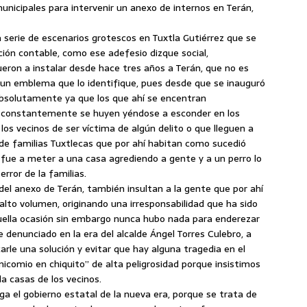
nicipales para intervenir un anexo de internos en Terán,
 serie de escenarios grotescos en Tuxtla Gutiérrez que se
ción contable, como ese adefesio dizque social,
ron a instalar desde hace tres años a Terán, que no es
 un emblema que lo identifique, pues desde que se inauguró
bsolutamente ya que los que ahí se encentran
d, constantemente se huyen yéndose a esconder en los
los vecinos de ser víctima de algún delito o que lleguen a
 de familias Tuxtlecas que por ahí habitan como sucedió
fue a meter a una casa agrediendo a gente y a un perro lo
rror de la familias.
del anexo de Terán, también insultan a la gente que por ahí
alto volumen, originando una irresponsabilidad que ha sido
ella ocasión sin embargo nunca hubo nada para enderezar
 denunciado en la era del alcalde Ángel Torres Culebro, a
arle una solución y evitar que hay alguna tragedia en el
icomio en chiquito” de alta peligrosidad porque insistimos
a casas de los vecinos.
a el gobierno estatal de la nueva era, porque se trata de