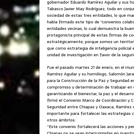
gobernador Eduardo Ramírez Aguilar y sus h
Tabasco Javier May Rodríguez, todo en conjun
sociedad de estas tres entidades, lo que ma
había firmado este tipo de “convenios colab
entidades vecinas, lo cual demuestra la buen
protagonista principal de estas firmas de co
estratégicamente, porque somos un territori
que como estrategia de inteligencia policial
unidad de investigación en favor de la segu
Fue el pasado martes 21 de enero, en el mun
Ramírez Aguilar y su homólogo, Salomón Jara 
para la Construcción de la Paz y Seguridad 
compromiso y determinación de trabajar en u
garantizando el bienestar, la paz y el desar
firmó el Convenio Marco de Coordinación y 
Seguridad entre Chiapas y Oaxaca, Ramírez 
importante para fortalecer las estrategias co
otros ámbitos.
“Este convenio fortalecerá las acciones y pe
Chiapas no se vean interrumpidas en nuestros