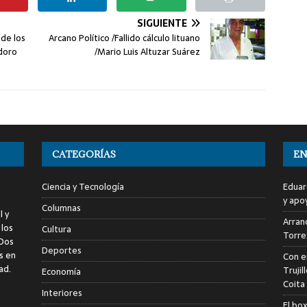
SIGUIENTE
de los
Arcano Político /Fallido cálculo lituano
doro
/Mario Luis Altuzar Suárez
CATEGORÍAS
EN
Ciencia y Tecnología
Eduar
y apo
Columnas
l y
Arranc
 los
Cultura
Torre
 Dos
Deportes
s en
Con e
ad.
Trujil
Economía
Coita
Interiores
El bo