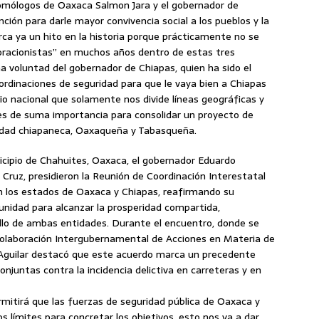
omólogos de Oaxaca Salmon Jara y el gobernador de
ción para darle mayor convivencia social a los pueblos y la
rca ya un hito en la historia porque prácticamente no se
oracionistas” en muchos años dentro de estas tres
a voluntad del gobernador de Chiapas, quien ha sido el
ordinaciones de seguridad para que le vaya bien a Chiapas
o nacional que solamente nos divide líneas geográficas y
 es de suma importancia para consolidar un proyecto de
ridad chiapaneca, Oaxaqueña y Tabasqueña.
icipio de Chahuites, Oaxaca, el gobernador Eduardo
Cruz, presidieron la Reunión de Coordinación Interestatal
en los estados de Oaxaca y Chiapas, reafirmando su
nidad para alcanzar la prosperidad compartida,
rollo de ambas entidades. Durante el encuentro, donde se
Colaboración Intergubernamental de Acciones en Materia de
Aguilar destacó que este acuerdo marca un precedente
njuntas contra la incidencia delictiva en carreteras y en
rmitirá que las fuerzas de seguridad pública de Oaxaca y
 límites para concretar los objetivos, esto nos va a dar