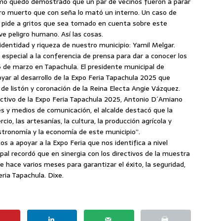
como quedo demostrado que un par de vecinos fueron a parar
rro muerto que con seña lo mató un interno. Un caso de
ue pide a gritos que sea tomado en cuenta sobre este
 peligro humano. Así las cosas.
identidad y riqueza de nuestro municipio: Yamil Melgar.
 especial a la conferencia de prensa para dar a conocer los
16 de marzo en Tapachula. El presidente municipal de
ar al desarrollo de la Expo Feria Tapachula 2025 que
e de listón y coronación de la Reina Electa Angie Vázquez.
ctivo de la Expo Feria Tapachula 2025, Antonio D´Amiano
les y medios de comunicación, el alcalde destacó que la
cio, las artesanías, la cultura, la producción agrícola y
astronomía y la economía de este municipio”.
s a apoyar a la Expo Feria que nos identifica a nivel
ipal recordó que en sinergia con los directivos de la muestra
 hace varios meses para garantizar el éxito, la seguridad,
eria Tapachula. Dixe.