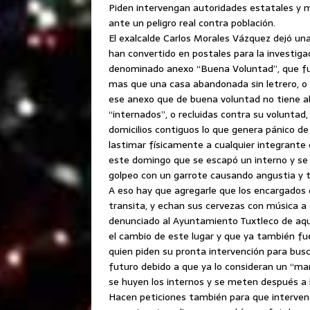
Piden intervengan autoridades estatales y mu
ante un peligro real contra población.
El exalcalde Carlos Morales Vázquez dejó una
han convertido en postales para la investiga
denominado anexo “Buena Voluntad”, que fue
mas que una casa abandonada sin letrero, o
ese anexo que de buena voluntad no tiene a
“internados”, o recluidas contra su volunta
domicilios contiguos lo que genera pánico de 
lastimar físicamente a cualquier integrante
este domingo que se escapó un interno y se 
golpeo con un garrote causando angustia y te
A eso hay que agregarle que los encargados 
transita, y echan sus cervezas con música a 
denunciado al Ayuntamiento Tuxtleco de aqu
el cambio de este lugar y que ya también fue
quien piden su pronta intervención para busc
futuro debido a que ya lo consideran un “man
se huyen los internos y se meten después a l
Hacen peticiones también para que interveng