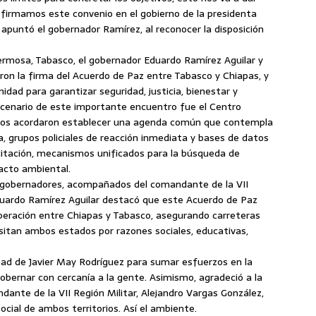
firmamos este convenio en el gobierno de la presidenta
apuntó el gobernador Ramírez, al reconocer la disposición
hermosa, Tabasco, el gobernador Eduardo Ramírez Aguilar y
on la firma del Acuerdo de Paz entre Tabasco y Chiapas, y
dad para garantizar seguridad, justicia, bienestar y
escenario de este importante encuentro fue el Centro
arios acordaron establecer una agenda común que contempla
a, grupos policiales de reacción inmediata y bases de datos
citación, mecanismos unificados para la búsqueda de
pacto ambiental.
s gobernadores, acompañados del comandante de la VII
Eduardo Ramírez Aguilar destacó que este Acuerdo de Paz
operación entre Chiapas y Tabasco, asegurando carreteras
visitan ambos estados por razones sociales, educativas,
tad de Javier May Rodríguez para sumar esfuerzos en la
obernar con cercanía a la gente. Asimismo, agradeció a la
dante de la VII Región Militar, Alejandro Vargas González,
social de ambos territorios. Así el ambiente.