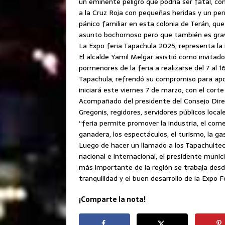
un eminente peligro que podría ser fatal, 
a la Cruz Roja con pequeñas heridas y un pe
pánico familiar en esta colonia de Terán, q
asunto bochornoso pero que también es grave
La Expo feria Tapachula 2025, representa la 
El alcalde Yamil Melgar asistió como invitado
pormenores de la feria a realizarse del 7 al 
Tapachula, refrendó su compromiso para apoy
iniciará este viernes 7 de marzo, con el cort
Acompañado del presidente del Consejo Dire
Gregonis, regidores, servidores públicos loca
“feria permite promover la industria, el comer
ganadera, los espectáculos, el turismo, la g
Luego de hacer un llamado a los Tapachulteco
nacional e internacional, el presidente munic
más importante de la región se trabaja desde
tranquilidad y el buen desarrollo de la Expo F
¡Comparte la nota!