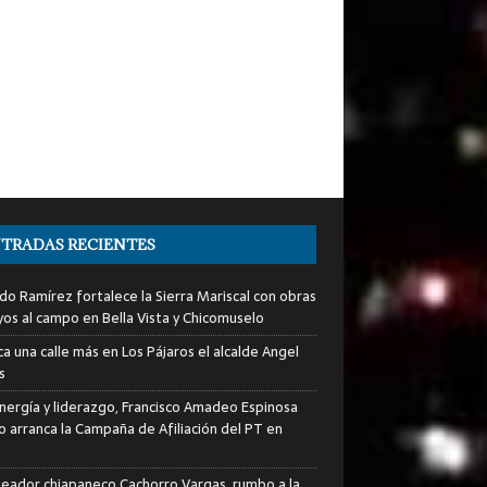
TRADAS RECIENTES
do Ramírez fortalece la Sierra Mariscal con obras
yos al campo en Bella Vista y Chicomuselo
a una calle más en Los Pájaros el alcalde Angel
s
nergía y liderazgo, Francisco Amadeo Espinosa
lo arranca la Campaña de Afiliación del PT en
xeador chiapaneco Cachorro Vargas, rumbo a la