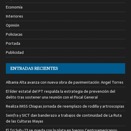
Economía
Interiores
Opinión
Policiacas
Portada
Publicidad
ENTRADAS RECIENTES
Albania Alta avanza con nueva obra de pavimentación: Angel Torres
El líder estatal del PT respalda la estrategia de prevención del
delito tras sostener una reunión con el Fiscal General
Realiza IMSS Chiapas jornada de reemplazo de rodilla y artroscopias
Seinfra y SICT dan banderazo a trabajos de continuidad de La Ruta
de las Culturas Mayas
El Tri Sub-23 se queda con la plata en Juegos Centroamericanos;