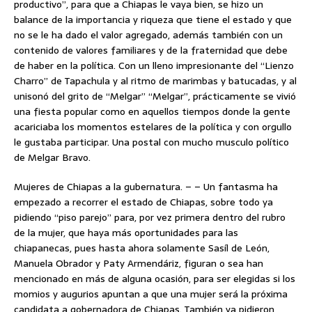
productivo”, para que a Chiapas le vaya bien, se hizo un
balance de la importancia y riqueza que tiene el estado y que
no se le ha dado el valor agregado, además también con un
contenido de valores familiares y de la fraternidad que debe
de haber en la política. Con un lleno impresionante del “Lienzo
Charro” de Tapachula y al ritmo de marimbas y batucadas, y al
unisonó del grito de “Melgar” “Melgar”, prácticamente se vivió
una fiesta popular como en aquellos tiempos donde la gente
acariciaba los momentos estelares de la política y con orgullo
le gustaba participar. Una postal con mucho musculo político
de Melgar Bravo.
Mujeres de Chiapas a la gubernatura. – – Un fantasma ha
empezado a recorrer el estado de Chiapas, sobre todo ya
pidiendo “piso parejo” para, por vez primera dentro del rubro
de la mujer, que haya más oportunidades para las
chiapanecas, pues hasta ahora solamente Sasíl de León,
Manuela Obrador y Paty Armendáriz, figuran o sea han
mencionado en más de alguna ocasión, para ser elegidas si los
momios y augurios apuntan a que una mujer será la próxima
candidata a gobernadora de Chiapas. También ya pidieron