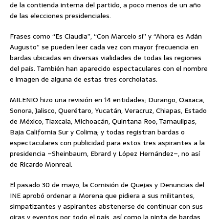
de la contienda interna del partido, a poco menos de un año
de las elecciones presidenciales.
Frases como “Es Claudia”, “Con Marcelo sí” y “Ahora es Adán
Augusto” se pueden leer cada vez con mayor frecuencia en
bardas ubicadas en diversas vialidades de todas las regiones
del país. También han aparecido espectaculares con el nombre
e imagen de alguna de estas tres corcholatas.
MILENIO hizo una revisión en 14 entidades; Durango, Oaxaca,
Sonora, Jalisco, Querétaro, Yucatán, Veracruz, Chiapas, Estado
de México, Tlaxcala, Michoacán, Quintana Roo, Tamaulipas,
Baja California Sur y Colima; y todas registran bardas o
espectaculares con publicidad para estos tres aspirantes a la
presidencia –Sheinbaum, Ebrard y López Hernández–, no así
de Ricardo Monreal.
El pasado 30 de mayo, la Comisión de Quejas y Denuncias del
INE aprobó ordenar a Morena que pidiera a sus militantes,
simpatizantes y aspirantes abstenerse de continuar con sus
giras y eventos por todo el país, así como la pinta de bardas,