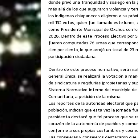
donde privó una tranquilidad y sosiego en la
más allá de los que auguraron violencia y te
los indígenas chiapanecos eligieron a su pr
mil 132 votos, quien fue llamado este lunes, 
como Presidente Municipal de Oxchuc confor
2028. Dentro de este Proceso Electivo por 
fueron computadas 76 urnas que corresponden 
cien por ciento, lo que arrojó un total de 23
participación ciudadana.
Dentro de este proceso normativo, será ma
General Única, se realizará la votación a ma
de sindicatura y regidurías (propietarias y s
Sistema Normativo Interno del municipio de
Comunitaria, a petición de la misma.
Los reportes de la autoridad electoral que par
población, indican que esta vez la jornada f
presidenta destacó que “el proceso que se rea
corazón de la autonomía de pueblos y comuni
conforme a sus propias costumbres y cosmov
Las consejeras y consejeros destacaron que 