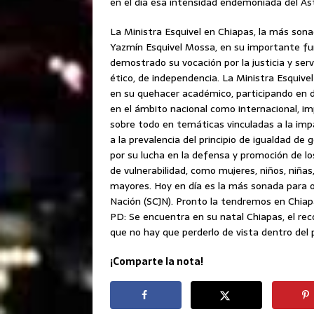
en el día esa intensidad endemoniada del Ast
La Ministra Esquivel en Chiapas, la más sona
Yazmín Esquivel Mossa, en su importante fu
demostrado su vocación por la justicia y ser
ético, de independencia. La Ministra Esquivel 
en su quehacer académico, participando en d
en el ámbito nacional como internacional, i
sobre todo en temáticas vinculadas a la impar
a la prevalencia del principio de igualdad de 
por su lucha en la defensa y promoción de l
de vulnerabilidad, como mujeres, niños, niña
mayores. Hoy en día es la más sonada para oc
Nación (SCJN). Pronto la tendremos en Chiapa
PD: Se encuentra en su natal Chiapas, el rec
que no hay que perderlo de vista dentro del po
¡Comparte la nota!