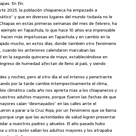
pas. En fin.
este 2025, la población chiapaneca ha empezado a
mático” y que en diversos lugares del mundo todavía no le
 Chiapas en estas primeras semanas del mes de febrero, ha
r ejemplo en Tapachula, lo que hace 10 años era impensable
 se hacen más impetuosas en Tapachula y en cambio en la
a bajado mucho, en estos días, donde también otro fenómeno
as, cuando los anteriores calendaron marcaban las
ad en la segunda quincena de mayo, estableciéndose en
e ingreso de humedad afectan de lleno al país, y siendo
rdes y noches, pero al otro día el sol intenso y penetrante
uando por la tarde cambie intempestivamente el clima,
mbio climático cada año nos aprieta mas a los chiapanecos y
nuestros adultos mayores, porque fueron las fechas de que
ayores caían “desmayados” en las calles ante el
eron a parar a la Cruz Roja, por un fenómeno que se llama
porque urge que las autoridades de salud logren presentar
uidar a nuestros padres y abuelos. El año pasado hubo
a u otra razón salían los adultos mayores y los atrapaba