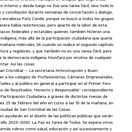
 Interno y desde luego no fue una tarea fácil, sino todo lo
 y conciliación durante semanas de concertación y dialogo,
e encabeza Paty Conde, porque se buscó a todos los grupos
anera había resistencias, pero aparte de la labor de esta
iciacos federales y estatales quienes también hicieron una
indígena, más allá de la participación ciudadana que quería
á mañana miércoles 26 cuando se realice el segundo capítulo
atura y regidores, y que también no es una tarea fácil, pero
e la democracia indígena triunfara por encima de cualquier
tar. Así las cosas.
n Cristóbal. – La secretaria Anticorrupción y Buen
an a los colegios de Profesionistas, Cámaras Empresariales,
iles y al público en general a participar en el Primer Foro
no de Resultados, Honesto y Responsable” correspondiente
y Participación Ciudadana a graves de distintas mesas de
tes 25 de febrero del año en curso a las 10 de la mañana, en
ciudad de San Cristóbal de las Casas.
en ayudarán en el diseño de las políticas públicas que serán
ollo 2025-2030. La Paz es tarea de Todos. Se espera otros
demás rubros como salud, educación y así sucesivamente y