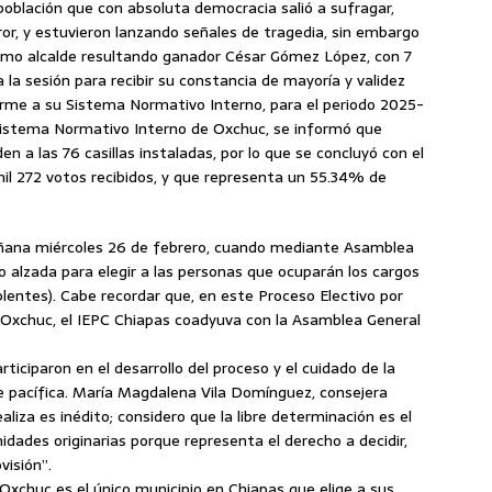
 población que con absoluta democracia salió a sufragar,
rror, y estuvieron lanzando señales de tragedia, sin embargo
óximo alcalde resultando ganador César Gómez López, con 7
a la sesión para recibir su constancia de mayoría y validez
me a su Sistema Normativo Interno, para el periodo 2025-
Sistema Normativo Interno de Oxchuc, se informó que
a las 76 casillas instaladas, por lo que se concluyó con el
 mil 272 votos recibidos, y que representa un 55.34% de
ñana miércoles 26 de febrero, cuando mediante Asamblea
no alzada para elegir a las personas que ocuparán los cargos
uplentes). Cabe recordar que, en este Proceso Electivo por
 Oxchuc, el IEPC Chiapas coadyuva con la Asamblea General
ticiparon en el desarrollo del proceso y el cuidado de la
ue pacífica. María Magdalena Vila Domínguez, consejera
liza es inédito; considero que la libre determinación es el
dades originarias porque representa el derecho a decidir,
isión”.
Oxchuc es el único municipio en Chiapas que elige a sus