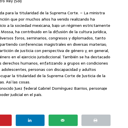
ro Rey (Sol)
da para la titularidad de la Suprema Corte. – La ministra
nción que por muchos años ha venido realizando ha
vicio a la sociedad mexicana, bajo un régimen estrictamente
Mossa, ha contribuido en la difusión de la cultura jurídica,
iversos foros, seminarios, congresos y diplomados, tanto
mpartiendo conferencias magistrales en diversas materias;
tición de justicia con perspectiva de género y, en general,
género en el ejercicio jurisdiccional. También se ha destacado
os derechos humanos, enfatizando a grupos en condiciones
s, adolescentes, personas con discapacidad y adultos
upar la titularidad de la Suprema Corte de Justicia de la
s. Así las cosas.
onocido Juez federal Gabriel Domínguez Barrios, personaje
der judicial en el país.