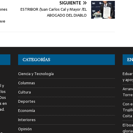
SIGUIENTE
ones
ESTRIBOR /Juan Carlos Cal y Mayor /EL
n
ABOGADO DEL DIABLO
ave
CATEGORÍAS
EN
Ciencia y Tecnología
Eduar
y apo
Columnas
l y
Arranc
 los
Cultura
Torre
 Dos
Deportes
s en
Con e
ad.
Trujil
Economía
Coita
Interiores
El bo
Opinión
glori