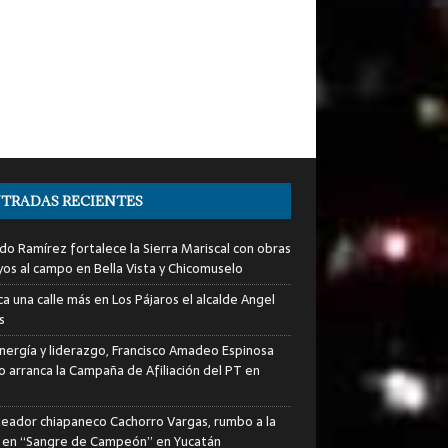
TRADAS RECIENTES
do Ramírez fortalece la Sierra Mariscal con obras
yos al campo en Bella Vista y Chicomuselo
a una calle más en Los Pájaros el alcalde Angel
s
nergía y liderazgo, Francisco Amadeo Espinosa
lo arranca la Campaña de Afiliación del PT en
xeador chiapaneco Cachorro Vargas, rumbo a la
a en “Sangre de Campeón” en Yucatán