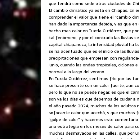
que tendrá como sede otras ciudades de Chia
El cambio climático ya está en Chiapas. En 
comprender el valor que tiene el “cambio cli
han dado la importancia debida, y es que en
hecho mas calor en Tuxtla Gutiérrez, que po
tal fenómeno, y por el contrario las lluvias
capital chiapaneca, la intensidad pluvial h
se ha acentuado que es el inició de las lluvi
precipitaciones que empiezan con regularid
junio, cuando las ondas tropicales, ciclones 
normal a lo largo del verano.
En Tuxtla Gutiérrez, sentimos frio por las ta
se hace presente con un calor fuerte, aun c
pero lo que no se puede negar, es que el ca
son ya los días es que debemos de cuidar a 
el año pasado 2024, muchos de los adultos m
sofocante calor que acechó, y que muchos fu
“golpe de calor” y hacemos este comentario 
una estrategia en los meses de calor para c
muchos desmayados en las calles, que por un