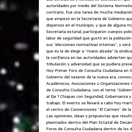
autoridades por medio del Sistema Normativo
contrario, fue una tarea de mucha mediación
que empezó en la Secretaria de Gobierno qu
dispersos en el municipio, y que de alguna m
Secretaria estatal, participaron cuerpos pol
labor de seguridad que gustó en la población 
sus “elecciones normativas internas”, y ser
que es la de elegir a “mano alzada” la sindic
la confianza en las autoridades advierten qu
tribulación y adversidad que se pudiera presen
Hoy Primer Foro de Consulta Ciudadana en Sa
Gobierno del sexenio de la nueva era, convoc
Académicos, Asociaciones u Organizaciones Civ
de Consulta Ciudadana, con el tema “Gobier
al Eje 1 Chiapas con Seguridad, Gobernanza 
trabajo. El evento se llevará a cabo hoy mar
el centro de Convenciones “El Carmen” de la 
Las opiniones, ideas y propuestas que result
plasmados dentro del Plan Estatal de Desarr
Foros de Consulta Ciudadana dentro de los 