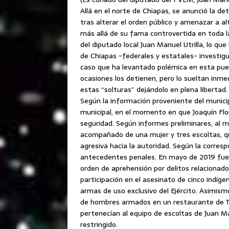
Allá en el norte de Chiapas, se anunció la det
tras alterar el orden público y amenazar a a
más allá de su fama controvertida en toda la
del diputado local Juan Manuel Utrilla, lo q
de Chiapas -federales y estatales- investigu
caso que ha levantado polémica en esta puer
ocasiones los detienen, pero lo sueltan in
estas “solturas” dejándolo en plena libertad.
Según la información proveniente del municipi
municipal, en el momento en que Joaquín Fl
seguridad. Según informes preliminares, al 
acompañado de una mujer y tres escoltas, 
agresiva hacia la autoridad. Según la corres
antecedentes penales. En mayo de 2019 fue 
orden de aprehensión por delitos relacionado
participación en el asesinato de cinco indíg
armas de uso exclusivo del Ejército. Asimism
de hombres armados en un restaurante de Tux
pertenecían al equipo de escoltas de Juan 
restringido.