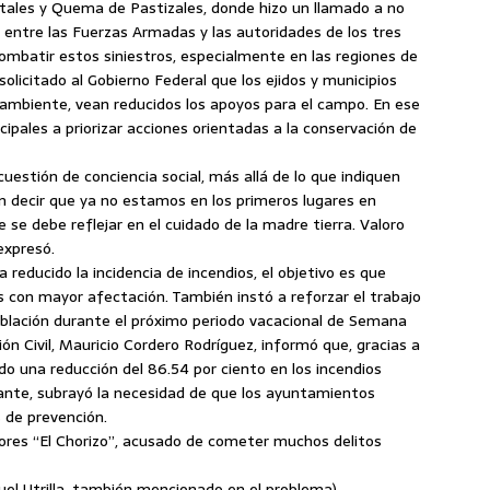
tales y Quema de Pastizales, donde hizo un llamado a no
n entre las Fuerzas Armadas y las autoridades de los tres
 combatir estos siniestros, especialmente en las regiones de
olicitado al Gobierno Federal que los ejidos y municipios
 ambiente, vean reducidos los apoyos para el campo. En ese
cipales a priorizar acciones orientadas a la conservación de
cuestión de conciencia social, más allá de lo que indiquen
en decir que ya no estamos en los primeros lugares en
 se debe reflejar en el cuidado de la madre tierra. Valoro
expresó.
 reducido la incidencia de incendios, el objetivo es que
s con mayor afectación. También instó a reforzar el trabajo
población durante el próximo periodo vacacional de Semana
ión Civil, Mauricio Cordero Rodríguez, informó que, gracias a
rado una reducción del 86.54 por ciento en los incendios
tante, subrayó la necesidad de que los ayuntamientos
s de prevención.
lores “El Chorizo”, acusado de cometer muchos delitos
el Utrilla, también mencionado en el problema).