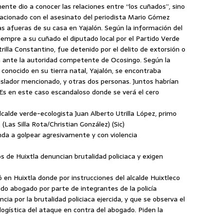
amente dio a conocer las relaciones entre “los cuñados”, sino
acionado con el asesinato del periodista Mario Gómez
s afueras de su casa en Yajalón. Según la información del
 siempre a su cuñado el diputado local por el Partido Verde
illa Constantino, fue detenido por el delito de extorsión o
on ante la autoridad competente de Ocosingo. Según la
 conocido en su tierra natal, Yajalón, se encontraba
slador mencionado, y otras dos personas. Juntos habrían
 Es en este caso escandaloso donde se verá el cero
lcalde verde-ecologista Juan Alberto Utrilla López, primo
Las Silla Rota/Christian González) (Sic)
nda a golpear agresivamente y con violencia
 de Huixtla denuncian brutalidad policiaca y exigen
 en Huixtla donde por instrucciones del alcalde Huixtleco
o abogado por parte de integrantes de la policía
cia por la brutalidad policiaca ejercida, y que se observa el
ogística del ataque en contra del abogado. Piden la