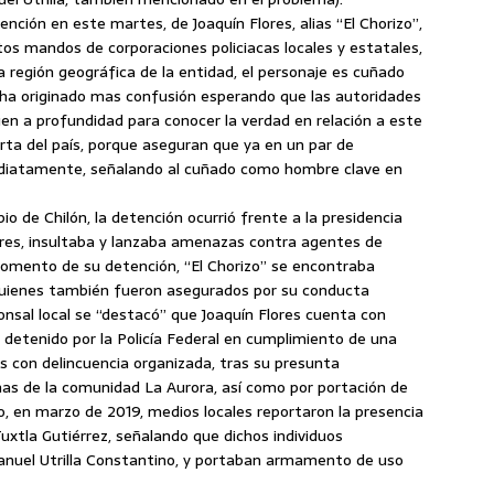
ención en este martes, de Joaquín Flores, alias “El Chorizo”,
ltos mandos de corporaciones policiacas locales y estatales,
 región geográfica de la entidad, el personaje es cuñado
ue ha originado mas confusión esperando que las autoridades
en a profundidad para conocer la verdad en relación a este
ta del país, porque aseguran que ya en un par de
mediatamente, señalando al cuñado como hombre clave en
o de Chilón, la detención ocurrió frente a la presidencia
ores, insultaba y lanzaba amenazas contra agentes de
momento de su detención, “El Chorizo” se encontraba
quienes también fueron asegurados por su conducta
ponsal local se “destacó” que Joaquín Flores cuenta con
detenido por la Policía Federal en cumplimiento de una
s con delincuencia organizada, tras su presunta
enas de la comunidad La Aurora, así como por portación de
o, en marzo de 2019, medios locales reportaron la presencia
tla Gutiérrez, señalando que dichos individuos
Manuel Utrilla Constantino, y portaban armamento de uso