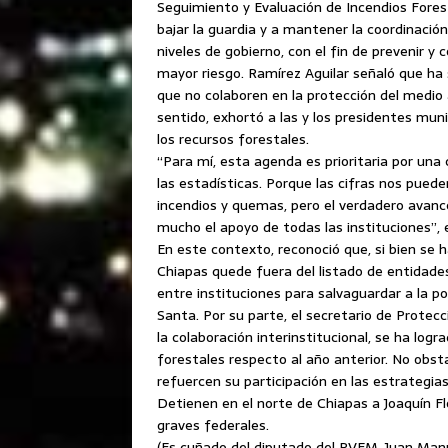
Seguimiento y Evaluación de Incendios Fores
bajar la guardia y a mantener la coordinació
niveles de gobierno, con el fin de prevenir y
mayor riesgo. Ramírez Aguilar señaló que ha s
que no colaboren en la protección del medio
sentido, exhortó a las y los presidentes muni
los recursos forestales.
“Para mí, esta agenda es prioritaria por una 
las estadísticas. Porque las cifras nos pued
incendios y quemas, pero el verdadero avance
mucho el apoyo de todas las instituciones”, 
En este contexto, reconoció que, si bien se ha
Chiapas quede fuera del listado de entidade
entre instituciones para salvaguardar a la 
Santa. Por su parte, el secretario de Protecc
la colaboración interinstitucional, se ha log
forestales respecto al año anterior. No obs
refuercen su participación en las estrategia
Detienen en el norte de Chiapas a Joaquín F
graves federales.
(Es cuñado del diputado del PVEM, Juan Manu