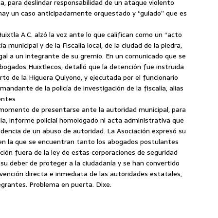
ca, para deslindar responsabilidad de un ataque violento
hay un caso anticipadamente orquestado y “guiado” que es
ixtla A.C. alzó la voz ante lo que califican como un “acto
a municipal y de la Fiscalía local, de la ciudad de la piedra,
gal a un integrante de su gremio. En un comunicado que se
abogados Huixtlecos, detalló que la detención fue instruida
erto de la Higuera Quiyono, y ejecutada por el funcionario
andante de la policía de investigación de la fiscalía, alias
entes
 momento de presentarse ante la autoridad municipal, para
lla, informe policial homologado ni acta administrativa que
evidencia de un abuso de autoridad. La Asociación expresó su
d en la que se encuentran tanto los abogados postulantes
ción fuera de la ley de estas corporaciones de seguridad
su deber de proteger a la ciudadanía y se han convertido
tervención directa e inmediata de las autoridades estatales,
grantes. Problema en puerta. Dixe.