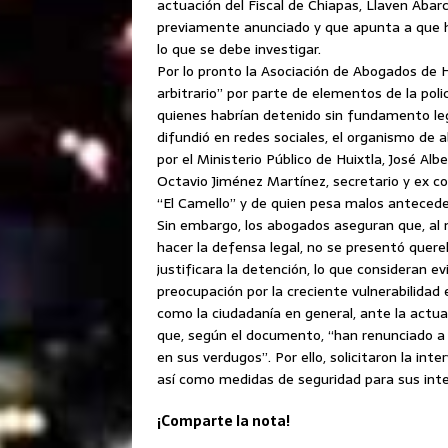
actuación del Fiscal de Chiapas, Llaven Abar
previamente anunciado y que apunta a que 
lo que se debe investigar.
Por lo pronto la Asociación de Abogados de Hu
arbitrario” por parte de elementos de la policí
quienes habrían detenido sin fundamento le
difundió en redes sociales, el organismo de 
por el Ministerio Público de Huixtla, José Alb
Octavio Jiménez Martínez, secretario y ex com
“El Camello” y de quien pesa malos anteced
Sin embargo, los abogados aseguran que, al
hacer la defensa legal, no se presentó quere
justificara la detención, lo que consideran 
preocupación por la creciente vulnerabilida
como la ciudadanía en general, ante la actua
que, según el documento, “han renunciado a 
en sus verdugos”. Por ello, solicitaron la in
así como medidas de seguridad para sus inte
¡Comparte la nota!