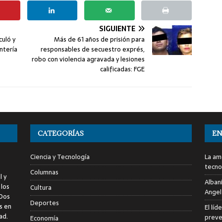
SIGUIENTE
uló y
Más de 61 años de prisión para
ntería
responsables de secuestro exprés,
robo con violencia agravada y lesiones
calificadas: FGE
CATEGORÍAS
EN
Ciencia y Tecnología
La am
tecno
Columnas
l y
Alban
 los
Cultura
Angel
 Dos
Deportes
s en
El líd
ad.
preve
Economía