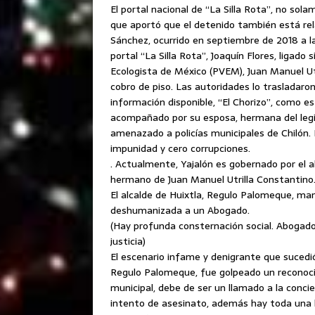
El portal nacional de “La Silla Rota”, no sol
que aportó que el detenido también está rel
Sánchez, ocurrido en septiembre de 2018 a la
portal “La Silla Rota”, Joaquín Flores, ligado
Ecologista de México (PVEM), Juan Manuel Utr
cobro de piso. Las autoridades lo trasladar
información disponible, “El Chorizo”, como es
acompañado por su esposa, hermana del legi
amenazado a policías municipales de Chilón.
impunidad y cero corrupciones.
. Actualmente, Yajalón es gobernado por el a
hermano de Juan Manuel Utrilla Constantino. (
El alcalde de Huixtla, Regulo Palomeque, ma
deshumanizada a un Abogado.
(Hay profunda consternación social. Abogados
justicia)
El escenario infame y denigrante que sucedió
Regulo Palomeque, fue golpeado un reconocid
municipal, debe de ser un llamado a la concien
intento de asesinato, además hay toda una l