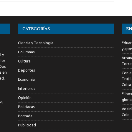
CATEGORÍAS
EN
Ciencia y Tecnología
Eduar
y apo
Columnas
l y
Arranc
 los
Cultura
Torre
 Dos
Deportes
s en
Con e
ad.
Trujil
Economía
Coita
Interiores
El bo
Opinión
glori
o,
Policiacas
Vozin
Colo
Portada
Publicidad