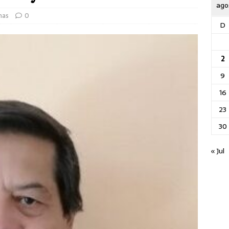
ago
nas
0
D
2
9
16
23
30
« Jul