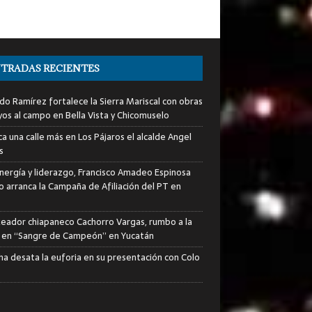
TRADAS RECIENTES
do Ramírez fortalece la Sierra Mariscal con obras
yos al campo en Bella Vista y Chicomuselo
a una calle más en Los Pájaros el alcalde Angel
s
nergía y liderazgo, Francisco Amadeo Espinosa
lo arranca la Campaña de Afiliación del PT en
xeador chiapaneco Cachorro Vargas, rumbo a la
a en “Sangre de Campeón” en Yucatán
ha desata la euforia en su presentación con Colo