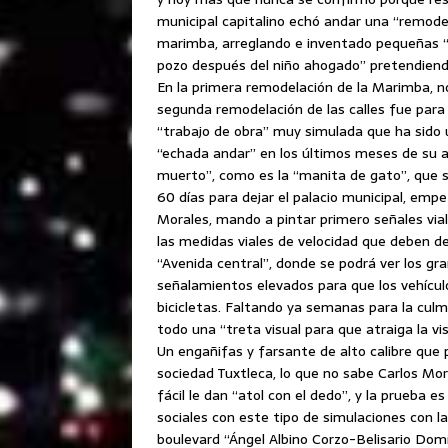
municipal capitalino echó andar una “remodel
marimba, arreglando e inventado pequeñas “r
pozo después del niño ahogado” pretendiendo
En la primera remodelación de la Marimba, n
segunda remodelación de las calles fue par
“trabajo de obra” muy simulada que ha sido 
“echada andar” en los últimos meses de su a
muerto”, como es la “manita de gato”, que se 
60 días para dejar el palacio municipal, emp
Morales, mando a pintar primero señales via
las medidas viales de velocidad que deben de 
“Avenida central”, donde se podrá ver los g
señalamientos elevados para que los vehículo
bicicletas. Faltando ya semanas para la culm
todo una “treta visual para que atraiga la vis
Un engañifas y farsante de alto calibre que 
sociedad Tuxtleca, lo que no sabe Carlos Mor
fácil le dan “atol con el dedo”, y la prueba 
sociales con este tipo de simulaciones con l
boulevard “Ángel Albino Corzo-Belisario Domín