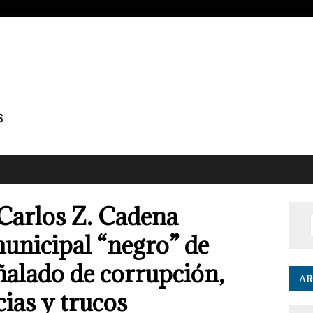
Carlos Z. Cadena
municipal “negro” de
ñalado de corrupción,
AR
ias y trucos