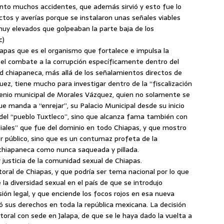
ento muchos accidentes, que además sirvió y esto fue lo
ctos y averías porque se instalaron unas señales viables
muy elevados que golpeaban la parte baja de los
c)
iapas que es el organismo que fortalece e impulsa la
a el combate a la corrupción específicamente dentro del
dad chiapaneca, más allá de los señalamientos directos de
ez, tiene mucho para investigar dentro de la “fiscalización
exenio municipal de Morales Vázquez, quien no solamente se
 que manda a “enrejar”, su Palacio Municipal desde su inicio
 del “pueblo Tuxtleco”, sino que alcanza fama también con
iales” que fue del dominio en todo Chiapas, y que mostro
r público, sino que es un contumaz profeta de la
al chiapaneca como nunca saqueada y pillada.
justicia de la comunidad sexual de Chiapas.
oral de Chiapas, y que podría ser tema nacional por lo que
a diversidad sexual en el país de que se introdujo
ión legal, y que enciende los focos rojos en esa nueva
sus derechos en toda la república mexicana. La decisión
ctoral con sede en Jalapa, de que se le haya dado la vuelta a