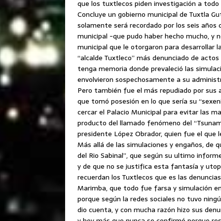
que los tuxtlecos piden investigación a tod
Concluye un gobierno municipal de Tuxtla Gu
solamente será recordado por los seis años
municipal -que pudo haber hecho mucho, y n
municipal que le otorgaron para desarrollar l
“alcalde Tuxtleco” más denunciado de actos 
tenga memoria donde prevaleció las simulaci
envolvieron sospechosamente a su administr
Pero también fue el más repudiado por sus
que tomó posesión en lo que sería su “sexenio
cercar el Palacio Municipal para evitar las m
producto del llamado fenómeno del “Tsunami
presidente López Obrador, quien fue el que le 
Más allá de las simulaciones y engaños, de q
del Rio Sabinal”, que según su ultimo inform
y de que no se justifica esta fantasía y utop
recuerdan los Tuxtlecos que es las denuncias
Marimba, que todo fue farsa y simulación en
porque según la redes sociales no tuvo ning
dio cuenta, y con mucha razón hizo sus denu
y hoy más que nunca se confirmó porque re