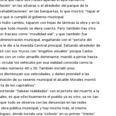
ación” en las afueras o el alrededor del parque de la
ehabilitaciones” en las banquetas, lo que mostró “tapar el
 que si cumplió el gobierno municipal.
o hubo cambio, taparon con hojas de láminas la obra y en la
a que todo mundo se diera cuenta. Pero también hay otra
un fracaso como “movilidad vial”, y que también fue
dministración municipal, engañando con el “petate del
le dio a la Avenida Central principal, faltando alrededor de
ezó con sus trucos con “engaños visuales” porque Carlos
les con un color amarillo dominante, mandó a pintar hasta
circular los vehículos por esa vialidad conocida como la
randes números 40 y 30. También instaló unos
s disminuyan sus velocidades, y darles prioridad a las
inación de su sexenio municipal el alcalde Morales montó
ta de los capitalinos”.
pretende “falsear realidades” con el petate del muerto a la
ales, es que efectivamente el pueblo ya es otro, ya no tan
es que todo se observa con las denuncias en las redes
a obra pública municipal, y hay mucho más, el mismo
guez, donde instalo una “ciclovía” en su primer “trienio”