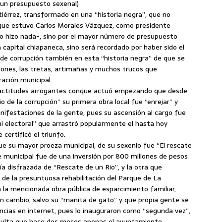
o un presupuesto sexenal)
tiérrez, transformado en una “historia negra”, que no
 que estuvo Carlos Morales Vázquez, como presidente
o hizo nada-, sino por el mayor número de presupuesto
a capital chiapaneca, sino será recordado por haber sido el
de corrupción también en esta “historia negra” de que se
ones, las tretas, artimañas y muchos trucos que
ación municipal.
 actitudes arrogantes conque actuó empezando que desde
 de la corrupción” su primera obra local fue “enrejar” y
anifestaciones de la gente, pues su ascensión al cargo fue
 electoral” que arrastró popularmente el hasta hoy
certificó el triunfo.
ue su mayor proeza municipal, de su sexenio fue “El rescate
e municipal fue de una inversión por 800 millones de pesos
ía disfrazada de “Rescate de un Rio”, y la otra que
 de la presuntuosa rehabilitación del Parque de La
 la mencionada obra pública de esparcimiento familiar,
ún cambio, salvo su “manita de gato” y que propia gente se
ncias en internet, pues lo inauguraron como “segunda vez”,
sulta que hace dos meses apenas el ayuntamiento