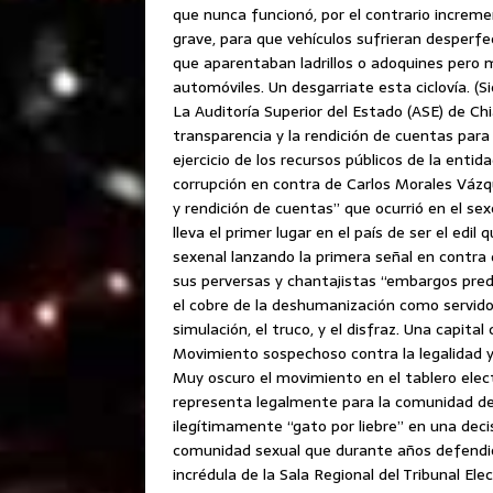
que nunca funcionó, por el contrario increm
grave, para que vehículos sufrieran desperfe
que aparentaban ladrillos o adoquines pero 
automóviles. Un desgarriate esta ciclovía. (Si
La Auditoría Superior del Estado (ASE) de Ch
transparencia y la rendición de cuentas par
ejercicio de los recursos públicos de la enti
corrupción en contra de Carlos Morales Vázqu
y rendición de cuentas” que ocurrió en el s
lleva el primer lugar en el país de ser el edil
sexenal lanzando la primera señal en contra
sus perversas y chantajistas “embargos pred
el cobre de la deshumanización como servido
simulación, el truco, y el disfraz. Una capit
Movimiento sospechoso contra la legalidad y 
Muy oscuro el movimiento en el tablero elect
representa legalmente para la comunidad de l
ilegítimamente “gato por liebre” en una decis
comunidad sexual que durante años defendió 
incrédula de la Sala Regional del Tribunal Ele