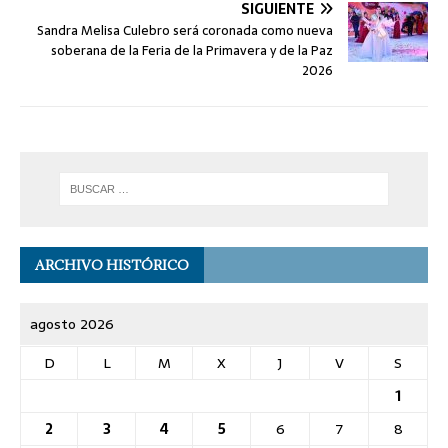
SIGUIENTE
Sandra Melisa Culebro será coronada como nueva
soberana de la Feria de la Primavera y de la Paz
2026
ARCHIVO HISTÓRICO
agosto 2026
D
L
M
X
J
V
S
1
2
3
4
5
6
7
8