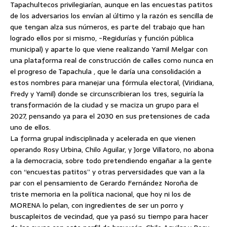
Tapachultecos privilegiarían, aunque en las encuestas patitos
de los adversarios los envían al último y la razón es sencilla de
que tengan alza sus números, es parte del trabajo que han
logrado ellos por si mismo, -Regidurías y función pública
municipal) y aparte lo que viene realizando Yamil Melgar con
una plataforma real de construcción de calles como nunca en
el progreso de Tapachula , que le daría una consolidación a
estos nombres para manejar una fórmula electoral, (Viridiana,
Fredy y Yamil) donde se circunscribieran los tres, seguiría la
transformación de la ciudad y se maciza un grupo para el
2027, pensando ya para el 2030 en sus pretensiones de cada
uno de ellos.
La forma grupal indisciplinada y acelerada en que vienen
operando Rosy Urbina, Chilo Aguilar, y Jorge Villatoro, no abona
a la democracia, sobre todo pretendiendo engañar a la gente
con “encuestas patitos” y otras perversidades que van a la
par con el pensamiento de Gerardo Fernández Noroña de
triste memoria en la política nacional, que hoy ni los de
MORENA lo pelan, con ingredientes de ser un porro y
buscapleitos de vecindad, que ya pasó su tiempo para hacer