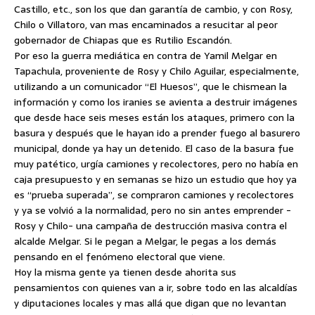
Castillo, etc., son los que dan garantía de cambio, y con Rosy,
Chilo o Villatoro, van mas encaminados a resucitar al peor
gobernador de Chiapas que es Rutilio Escandón.
Por eso la guerra mediática en contra de Yamil Melgar en
Tapachula, proveniente de Rosy y Chilo Aguilar, especialmente,
utilizando a un comunicador “El Huesos”, que le chismean la
información y como los iranies se avienta a destruir imágenes
que desde hace seis meses están los ataques, primero con la
basura y después que le hayan ido a prender fuego al basurero
municipal, donde ya hay un detenido. El caso de la basura fue
muy patético, urgía camiones y recolectores, pero no había en
caja presupuesto y en semanas se hizo un estudio que hoy ya
es “prueba superada”, se compraron camiones y recolectores
y ya se volvió a la normalidad, pero no sin antes emprender -
Rosy y Chilo- una campaña de destrucción masiva contra el
alcalde Melgar. Si le pegan a Melgar, le pegas a los demás
pensando en el fenómeno electoral que viene.
Hoy la misma gente ya tienen desde ahorita sus
pensamientos con quienes van a ir, sobre todo en las alcaldías
y diputaciones locales y mas allá que digan que no levantan