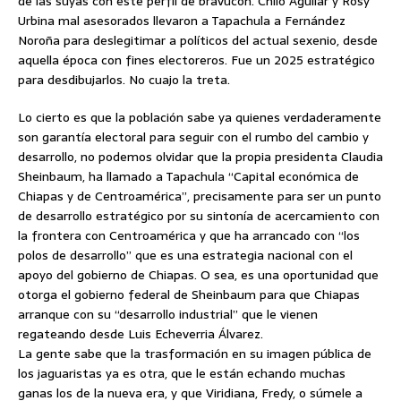
de las suyas con este perfil de bravucón. Chilo Aguilar y Rosy
Urbina mal asesorados llevaron a Tapachula a Fernández
Noroña para deslegitimar a políticos del actual sexenio, desde
aquella época con fines electoreros. Fue un 2025 estratégico
para desdibujarlos. No cuajo la treta.
Lo cierto es que la población sabe ya quienes verdaderamente
son garantía electoral para seguir con el rumbo del cambio y
desarrollo, no podemos olvidar que la propia presidenta Claudia
Sheinbaum, ha llamado a Tapachula “Capital económica de
Chiapas y de Centroamérica”, precisamente para ser un punto
de desarrollo estratégico por su sintonía de acercamiento con
la frontera con Centroamérica y que ha arrancado con “los
polos de desarrollo” que es una estrategia nacional con el
apoyo del gobierno de Chiapas. O sea, es una oportunidad que
otorga el gobierno federal de Sheinbaum para que Chiapas
arranque con su “desarrollo industrial” que le vienen
regateando desde Luis Echeverria Álvarez.
La gente sabe que la trasformación en su imagen pública de
los jaguaristas ya es otra, que le están echando muchas
ganas los de la nueva era, y que Viridiana, Fredy, o súmele a