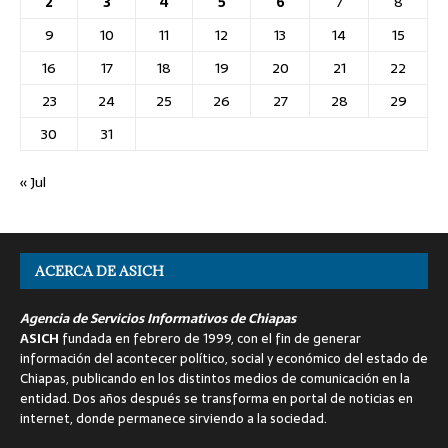
2
3
4
5
6
7
8
9
10
11
12
13
14
15
16
17
18
19
20
21
22
23
24
25
26
27
28
29
30
31
« Jul
ACERCA DE ASICH
Agencia de Servicios Informativos de Chiapas
ASICH
fundada en febrero de 1999, con el fin de generar
información del acontecer político, social y económico del estado de
Chiapas, publicando en los distintos medios de comunicación en la
entidad. Dos años después se transforma en portal de noticias en
internet, donde permanece sirviendo a la sociedad.