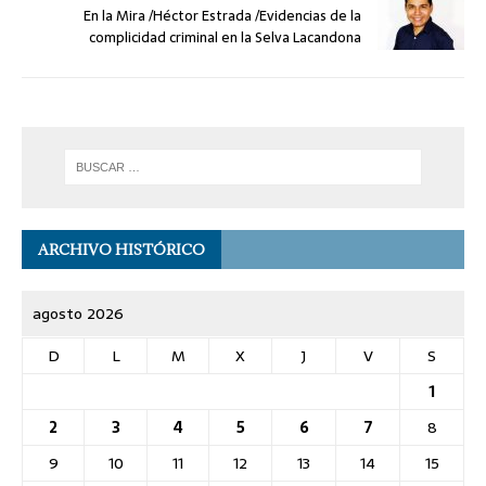
En la Mira /Héctor Estrada /Evidencias de la
complicidad criminal en la Selva Lacandona
ARCHIVO HISTÓRICO
agosto 2026
D
L
M
X
J
V
S
1
2
3
4
5
6
7
8
9
10
11
12
13
14
15