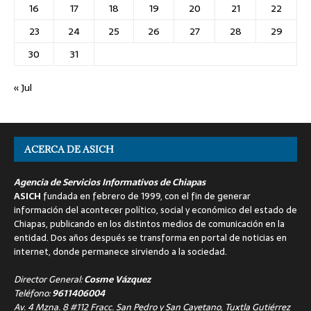
16
17
18
19
20
21
22
23
24
25
26
27
28
29
30
31
« Jul
ACERCA DE ASICH
Agencia de Servicios Informativos de Chiapas
ASICH
fundada en febrero de 1999, con el fin de generar
información del acontecer político, social y económico del estado de
Chiapas, publicando en los distintos medios de comunicación en la
entidad. Dos años después se transforma en portal de noticias en
internet, donde permanece sirviendo a la sociedad.
Director General:
Cosme Vázquez
Teléfono:
9611406004
Av. 4 Mzna. 8 #112 Fracc. San Pedro y San Cayetano, Tuxtla Gutiérrez