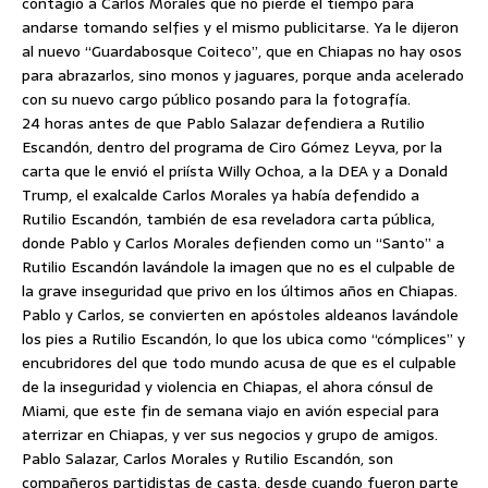
contagio a Carlos Morales que no pierde el tiempo para
andarse tomando selfies y el mismo publicitarse. Ya le dijeron
al nuevo “Guardabosque Coiteco”, que en Chiapas no hay osos
para abrazarlos, sino monos y jaguares, porque anda acelerado
con su nuevo cargo público posando para la fotografía.
24 horas antes de que Pablo Salazar defendiera a Rutilio
Escandón, dentro del programa de Ciro Gómez Leyva, por la
carta que le envió el priísta Willy Ochoa, a la DEA y a Donald
Trump, el exalcalde Carlos Morales ya había defendido a
Rutilio Escandón, también de esa reveladora carta pública,
donde Pablo y Carlos Morales defienden como un “Santo” a
Rutilio Escandón lavándole la imagen que no es el culpable de
la grave inseguridad que privo en los últimos años en Chiapas.
Pablo y Carlos, se convierten en apóstoles aldeanos lavándole
los pies a Rutilio Escandón, lo que los ubica como “cómplices” y
encubridores del que todo mundo acusa de que es el culpable
de la inseguridad y violencia en Chiapas, el ahora cónsul de
Miami, que este fin de semana viajo en avión especial para
aterrizar en Chiapas, y ver sus negocios y grupo de amigos.
Pablo Salazar, Carlos Morales y Rutilio Escandón, son
compañeros partidistas de casta, desde cuando fueron parte