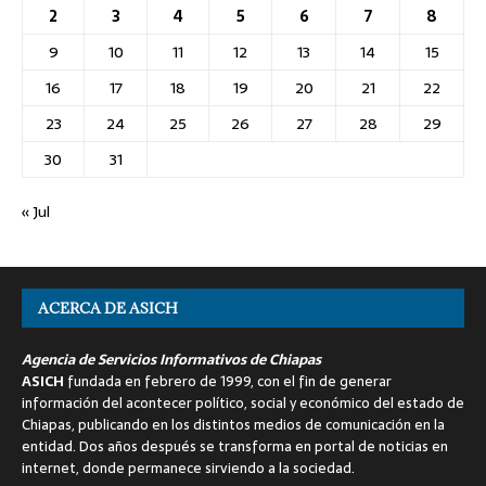
2
3
4
5
6
7
8
9
10
11
12
13
14
15
16
17
18
19
20
21
22
23
24
25
26
27
28
29
30
31
« Jul
ACERCA DE ASICH
Agencia de Servicios Informativos de Chiapas
ASICH
fundada en febrero de 1999, con el fin de generar
información del acontecer político, social y económico del estado de
Chiapas, publicando en los distintos medios de comunicación en la
entidad. Dos años después se transforma en portal de noticias en
internet, donde permanece sirviendo a la sociedad.