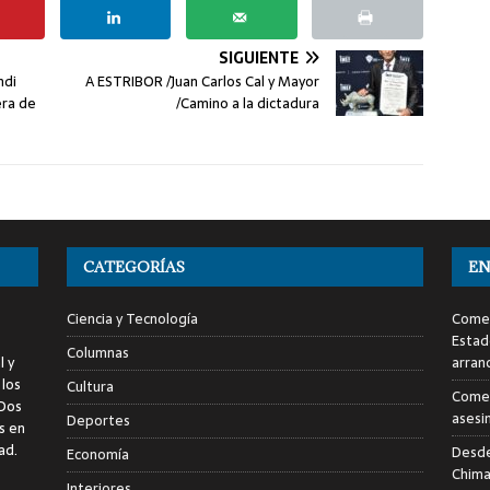
SIGUIENTE
ndi
A ESTRIBOR /Juan Carlos Cal y Mayor
era de
/Camino a la dictadura
CATEGORÍAS
EN
Ciencia y Tecnología
Comen
Estad
Columnas
l y
arran
 los
Cultura
Comen
 Dos
asesi
Deportes
s en
ad.
Desde
Economía
Chima
Interiores