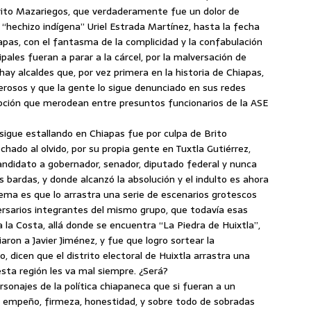
ito Mazariegos, que verdaderamente fue un dolor de
 “hechizo indígena” Uriel Estrada Martínez, hasta la fecha
apas, con el fantasma de la complicidad y la confabulación
ales fueran a parar a la cárcel, por la malversación de
ay alcaldes que, por vez primera en la historia de Chiapas,
rosos y que la gente lo sigue denunciado en sus redes
rupción que merodean entre presuntos funcionarios de la ASE
sigue estallando en Chiapas fue por culpa de Brito
ado al olvido, por su propia gente en Tuxtla Gutiérrez,
 candidato a gobernador, senador, diputado federal y nunca
s bardas, y donde alcanzó la absolución y el indulto es ahora
lema es que lo arrastra una serie de escenarios grotescos
rsarios integrantes del mismo grupo, que todavía esas
ta la Costa, allá donde se encuentra “La Piedra de Huixtla”,
ron a Javier Jiménez, y fue que logro sortear la
, dicen que el distrito electoral de Huixtla arrastra una
sta región les va mal siempre. ¿Será?
sonajes de la política chiapaneca que si fueran a un
su empeño, firmeza, honestidad, y sobre todo de sobradas