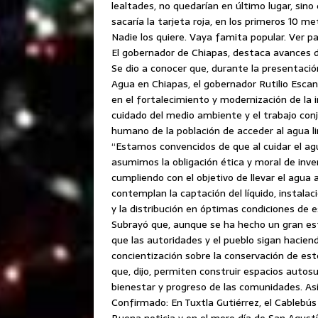
lealtades, no quedarían en último lugar, sino
sacaría la tarjeta roja, en los primeros 10 
Nadie los quiere. Vaya famita popular. Ver pa
El gobernador de Chiapas, destaca avances d
Se dio a conocer que, durante la presentació
Agua en Chiapas, el gobernador Rutilio Esca
en el fortalecimiento y modernización de la i
cuidado del medio ambiente y el trabajo conj
humano de la población de acceder al agua l
“Estamos convencidos de que al cuidar el agu
asumimos la obligación ética y moral de inv
cumpliendo con el objetivo de llevar el agua 
contemplan la captación del líquido, instal
y la distribución en óptimas condiciones de 
Subrayó que, aunque se ha hecho un gran es
que las autoridades y el pueblo sigan hacien
concientización sobre la conservación de est
que, dijo, permiten construir espacios autos
bienestar y progreso de las comunidades. Así
Confirmado: En Tuxtla Gutiérrez, el Cablebú
Buena noticia y en el mero día de San Agust