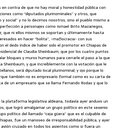
 en contra de que no hay moral y honestidad pública con
ciones como “diputados plurinominales” y otros, que
co y social” y no lo decimos nosotros, sino el pueblo mismo a
a perfección a personajes como Ismael Brito Mazariegos,
nez, que ni ellos mismos se soportan y últimamente hasta
eresados en hacer “bolita”, -mafiocracia- con sus
con el dedo índice de haber sido el promotor en Chiapas de
esidencial de Claudia Sheinbaum, que por los cuatro puntos
talar bloques y muros humanos para cerrarle el paso a la que
ia Sheinbaum, y que increíblemente con la votación que le
lanos, será diputado local plurinominal, y ojo porque lo
 porque también no es empresario formal como es su carta de
sta de un empresario que se llama Fernando Rodas y que lo
 la plataforma legislativa aldeana, todavía ayer anduvo un
os, que logró amalgamar un grupo político en este sexenio
po político del llamado “ceja güera” que es el culpable de
hiapas, fue un manoseo de irresponsabilidad pública, y ayer
l avión cruzado en todos los asientos como si fuera un