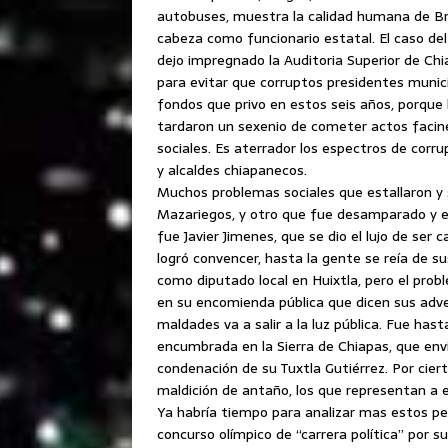
autobuses, muestra la calidad humana de Br
cabeza como funcionario estatal. El caso del
dejo impregnado la Auditoria Superior de Chi
para evitar que corruptos presidentes municip
fondos que privo en estos seis años, porque h
tardaron un sexenio de cometer actos facine
sociales. Es aterrador los espectros de cor
y alcaldes chiapanecos.
Muchos problemas sociales que estallaron y 
Mazariegos, y otro que fue desamparado y ech
fue Javier Jimenes, que se dio el lujo de ser
logró convencer, hasta la gente se reía de su
como diputado local en Huixtla, pero el prob
en su encomienda pública que dicen sus adve
maldades va a salir a la luz pública. Fue has
encumbrada en la Sierra de Chiapas, que envia
condenación de su Tuxtla Gutiérrez. Por cierto
maldición de antaño, los que representan a e
Ya habría tiempo para analizar mas estos per
concurso olímpico de “carrera política” por 