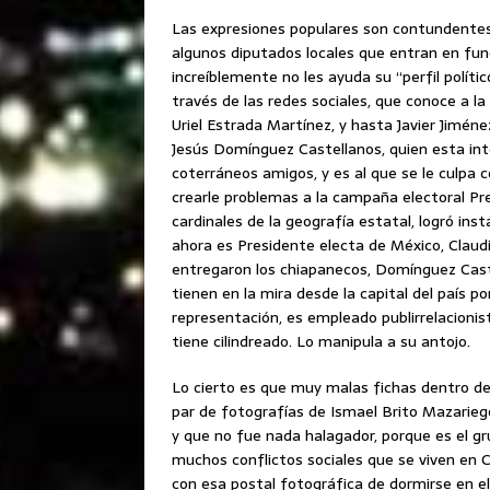
Las expresiones populares son contundentes
algunos diputados locales que entran en fun
increíblemente no les ayuda su “perfil políti
través de las redes sociales, que conoce a l
Uriel Estrada Martínez, y hasta Javier Jimé
Jesús Domínguez Castellanos, quien esta int
coterráneos amigos, y es al que se le culpa 
crearle problemas a la campaña electoral Pr
cardinales de la geografía estatal, logró ins
ahora es Presidente electa de México, Claud
entregaron los chiapanecos, Domínguez Castel
tienen en la mira desde la capital del país
representación, es empleado publirrelacioni
tiene cilindreado. Lo manipula a su antojo.
Lo cierto es que muy malas fichas dentro de
par de fotografías de Ismael Brito Mazarieg
y que no fue nada halagador, porque es el gru
muchos conflictos sociales que se viven en C
con esa postal fotográfica de dormirse en e