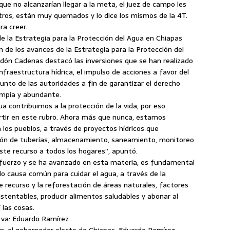
 que no alcanzarían llegar a la meta, el juez de campo les
metros, están muy quemados y lo dice los mismos de la 4T.
ra creer.
e la Estrategia para la Protección del Agua en Chiapas
n de los avances de la Estrategia para la Protección del
ndón Cadenas destacó las inversiones que se han realizado
nfraestructura hídrica, el impulso de acciones a favor del
unto de las autoridades a fin de garantizar el derecho
impia y abundante.
a contribuimos a la protección de la vida, por eso
ertir en este rubro. Ahora más que nunca, estamos
a los pueblos, a través de proyectos hídricos que
ación de tuberías, almacenamiento, saneamiento, monitoreo
este recurso a todos los hogares”, apuntó.
fuerzo y se ha avanzado en esta materia, es fundamental
do causa común para cuidar el agua, a través de la
e recurso y la reforestación de áreas naturales, factores
ustentables, producir alimentos saludables y abonar al
 las cosas.
s va: Eduardo Ramírez
ín, el gobernador electo de Chiapas, Eduardo Ramírez