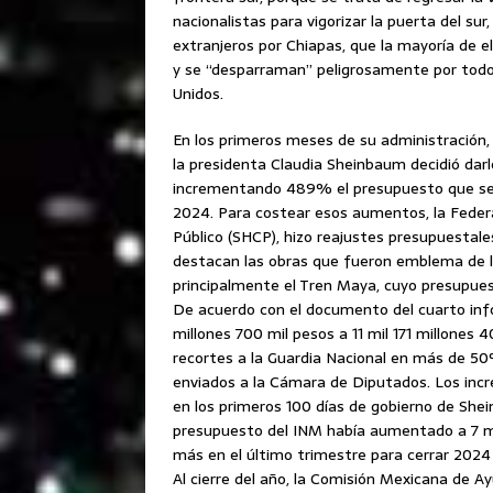
nacionalistas para vigorizar la puerta del su
extranjeros por Chiapas, que la mayoría de el
y se “desparraman” peligrosamente por todo e
Unidos.
En los primeros meses de su administración,
la presidenta Claudia Sheinbaum decidió darle
incrementando 489% el presupuesto que se l
2024. Para costear esos aumentos, la Federa
Público (SHCP), hizo reajustes presupuestale
destacan las obras que fueron emblema de l
principalmente el Tren Maya, cuyo presupu
De acuerdo con el documento del cuarto inf
millones 700 mil pesos a 11 mil 171 millones 
recortes a la Guardia Nacional en más de 50%
enviados a la Cámara de Diputados. Los incre
en los primeros 100 días de gobierno de She
presupuesto del INM había aumentado a 7 mil 
más en el último trimestre para cerrar 2024 c
Al cierre del año, la Comisión Mexicana de A