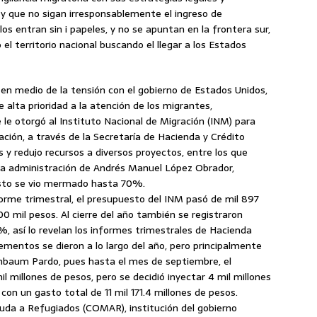
r, y que no sigan irresponsablemente el ingreso de
los entran sin i papeles, y no se apuntan en la frontera sur,
l territorio nacional buscando el llegar a los Estados
 en medio de la tensión con el gobierno de Estados Unidos,
 alta prioridad a la atención de los migrantes,
e otorgó al Instituto Nacional de Migración (INM) para
ción, a través de la Secretaría de Hacienda y Crédito
s y redujo recursos a diversos proyectos, entre los que
a administración de Andrés Manuel López Obrador,
esto se vio mermado hasta 70%.
orme trimestral, el presupuesto del INM pasó de mil 897
400 mil pesos. Al cierre del año también se registraron
, así lo revelan los informes trimestrales de Hacienda
mentos se dieron a lo largo del año, pero principalmente
inbaum Pardo, pues hasta el mes de septiembre, el
millones de pesos, pero se decidió inyectar 4 mil millones
on un gasto total de 11 mil 171.4 millones de pesos.
yuda a Refugiados (COMAR), institución del gobierno