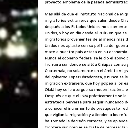
proyecto emblema de la pasada administraci
Más allá de que el Instituto Nacional de Migr
migratorios extranjeros que salen desde Chiap
después a los Estados Unidos, no solamente 
Unidos, y hoy en día desde el 2018 en que s
migratorios provenientes de al menos más d
Unidos nos aplaste con su política de “guerr
mate a nuestro país azteca en su economía 
Nunca el gobierno federal se le dio el apoyo
frontera sur, donde se sitúa Chiapas con su
Guatemala, no solamente en el ámbito migrat
del gobierno LopezObradorista, y nunca se le 
migración extranjera, que hoy golpea a los 
Ojalá hoy se le otorgue su modernización a e
Después de que el INM prácticamente se le 
estrategia perversa para seguir inundando d
a conocer el incremento de presupuesto fede
que vigilan la migración y atienden a los re
ha tomado la decisión correcta, y se aplaude
frontera sur, porque se trata de regresar la 