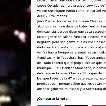
severo fue al Tren Maya S.A. de C.V., cuya 
López Obrador aún era presidente— fue de 125
ya con Sheinbaum Pardo como Titular del Pode
decir, 70.7% menos.
Juan Pueblo: Ahora resulta que en Chiapas, n
algunos creen que debe de haber “enfrentami
delincuencia, porque dicen que esta sospecho
existir gente de calaña funesta, adversa, y 
negativo, pero son gente que asumen poses p
dado resultado este tipo de ataques profano
ver. Ya habrá tiempo para seguir estas huell
Rapiditas. – En Tapachula, hay “fuego amigo
diputado federal que al propio alcalde que l
municipal….Raúl Bonifaz Mohedano, lo nombró
delegado estatal en Chiapas…”Los guardabos
los apestados de la 4T en este sexenio, nadi
preocupación, porque saben que los están i
anterior gobierno municipal y la Secretaria d
¡Comparte la nota!