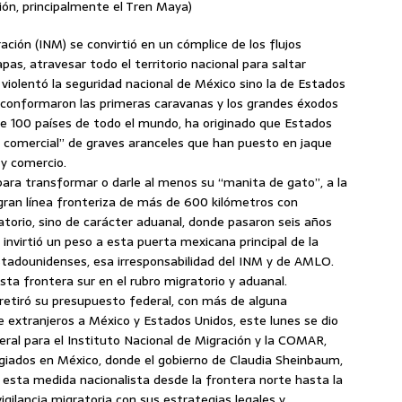
ón, principalmente el Tren Maya)
ación (INM) se convirtió en un cómplice de los flujos
as, atravesar todo el territorio nacional para saltar
violentó la seguridad nacional de México sino la de Estados
e conformaron las primeras caravanas y los grandes éxodos
e 100 países de todo el mundo, ha originado que Estados
a comercial” de graves aranceles que han puesto en jaque
y comercio.
 para transformar o darle al menos su “manita de gato”, a la
 gran línea fronteriza de más de 600 kilómetros con
orio, sino de carácter aduanal, donde pasaron seis años
invirtió un peso a esta puerta mexicana principal de la
estadounidenses, esa irresponsabilidad del INM y de AMLO.
sta frontera sur en el rubro migratorio y aduanal.
retiró su presupuesto federal, con más de alguna
e extranjeros a México y Estados Unidos, este lunes se dio
ral para el Instituto Nacional de Migración y la COMAR,
fugiados en México, donde el gobierno de Claudia Sheinbaum,
 esta medida nacionalista desde la frontera norte hasta la
vigilancia migratoria con sus estrategias legales y