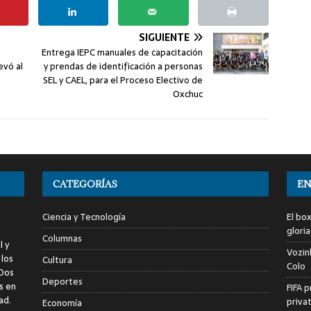
SIGUIENTE
Entrega IEPC manuales de capacitación
evó al
y prendas de identificación a personas
s
SEL y CAEL, para el Proceso Electivo de
Oxchuc
CATEGORÍAS
EN
Ciencia y Tecnología
El bo
glori
Columnas
l y
Vozin
 los
Cultura
Colo
 Dos
Deportes
s en
FIFA p
ad.
priva
Economía