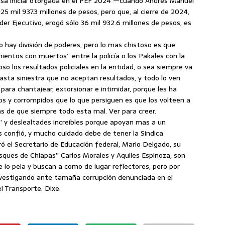
bolsa inicial otorgada en el PEF 2024 —cuando Andrés Manuel
 mil 937.3 millones de pesos, pero que, al cierre de 2024,
r Ejecutivo, erogó sólo 36 mil 932.6 millones de pesos, es
o hay división de poderes, pero lo mas chistoso es que
entos con muertos” entre la policía o los Pakales con la
so los resultados policiales en la entidad, o sea siempre va
hasta siniestra que no aceptan resultados, y todo lo ven
ara chantajear, extorsionar e intimidar, porque les ha
s y corrompidos que lo que persiguen es que los volteen a
as de que siempre todo esta mal. Ver para creer.
” y deslealtades increíbles porque apoyan mas a un
es confió, y mucho cuidado debe de tener la Sindica
 el Secretario de Educación federal, Mario Delgado, su
ques de Chiapas” Carlos Morales y Aquiles Espinoza, son
e lo pela y buscan a como de lugar reflectores, pero por
nvestigando ante tamaña corrupción denunciada en el
el Transporte. Dixe.