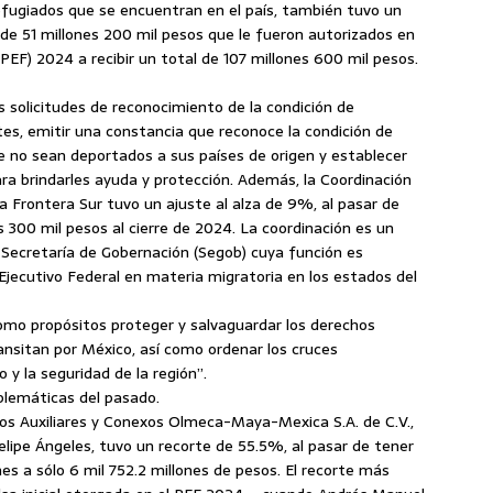
fugiados que se encuentran en el país, también tuvo un
 de 51 millones 200 mil pesos que le fueron autorizados en
PEF) 2024 a recibir un total de 107 millones 600 mil pesos.
s solicitudes de reconocimiento de la condición de
ntes, emitir una constancia que reconoce la condición de
e no sean deportados a sus países de origen y establecer
ra brindarles ayuda y protección. Además, la Coordinación
la Frontera Sur tuvo un ajuste al alza de 9%, al pasar de
s 300 mil pesos al cierre de 2024. La coordinación es un
Secretaría de Gobernación (Segob) cuya función es
 Ejecutivo Federal en materia migratoria en los estados del
como propósitos proteger y salvaguardar los derechos
nsitan por México, así como ordenar los cruces
 y la seguridad de la región”.
blemáticas del pasado.
icios Auxiliares y Conexos Olmeca-Maya-Mexica S.A. de C.V.,
elipe Ángeles, tuvo un recorte de 55.5%, al pasar de tener
nes a sólo 6 mil 752.2 millones de pesos. El recorte más