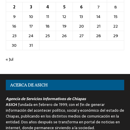
2
3
4
5
6
7
8
9
10
11
12
13
14
15
16
17
18
19
20
21
22
23
24
25
26
27
28
29
30
31
« Jul
ACERCA DE ASICH
Agencia de Servicios Informativos de Chiapas
ASICH
fundada en febrero de 1999, con el fin de generar
información del acontecer político, social y económico del estado de
Chiapas, publicando en los distintos medios de comunicación en la
entidad. Dos años después se transforma en portal de noticias en
internet, donde permanece sirviendo a la sociedad.