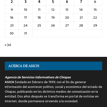
2
3
4
5
6
7
8
9
10
11
12
13
14
15
16
17
18
19
20
21
22
23
24
25
26
27
28
29
30
31
« Jul
ACERCA DE ASICH
Agencia de Servicios Informativos de Chiapas
ASICH
fundada en febrero de 1999, con el fin de generar
información del acontecer político, social y económico del estado de
Chiapas, publicando en los distintos medios de comunicación en la
entidad. Dos años después se transforma en portal de noticias en
internet, donde permanece sirviendo a la sociedad.